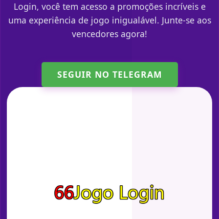
Login, você tem acesso a promoções incríveis e
uma experiência de jogo inigualável. Junte-se aos
vencedores agora!
SEGUIR NO TELEGRAM