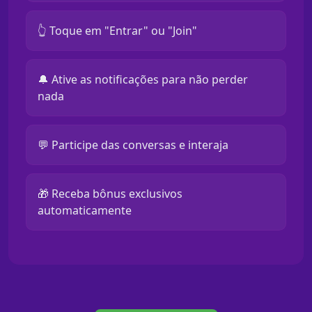
👆 Toque em "Entrar" ou "Join"
🔔 Ative as notificações para não perder
nada
💬 Participe das conversas e interaja
🎁 Receba bônus exclusivos
automaticamente