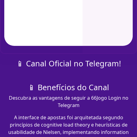
📱 Canal Oficial no Telegram!
📱 Benefícios do Canal
Descubra as vantagens de seguir a 66Jogo Login no
Telegram
A interface de apostas foi arquitetada segundo
princípios de cognitive load theory e heurísticas de
usabilidade de Nielsen, implementando information