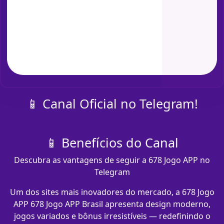
📱 Canal Oficial no Telegram!
📱 Benefícios do Canal
Descubra as vantagens de seguir a 678 Jogo APP no
Telegram
Um dos sites mais inovadores do mercado, a 678 Jogo
APP 678 Jogo APP Brasil apresenta design moderno,
jogos variados e bônus irresistíveis — redefinindo o