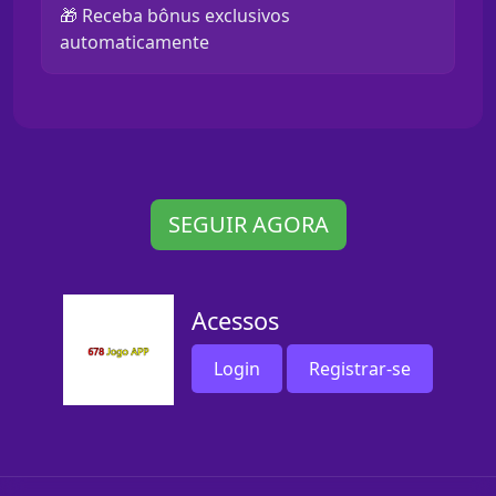
🎁 Receba bônus exclusivos
automaticamente
SEGUIR AGORA
Acessos
Login
Registrar-se