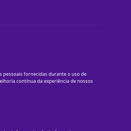
s pessoais fornecidas durante o uso de
elhoria contínua da experiência de nossos