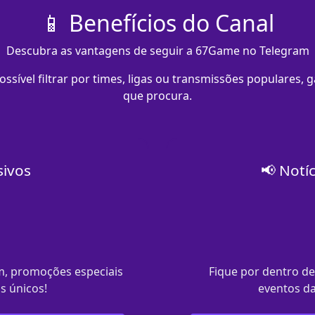
📱 Benefícios do Canal
Descubra as vantagens de seguir a 67Game no Telegram
ssível filtrar por times, ligas ou transmissões populares
que procura.
sivos
📢 Notí
m, promoções especiais
Fique por dentro d
s únicos!
eventos d