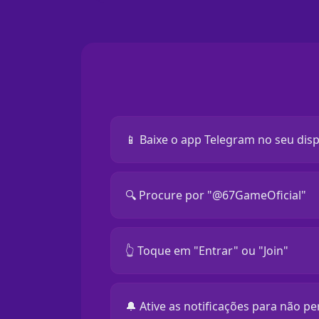
📱 Baixe o app Telegram no seu disp
🔍 Procure por "@67GameOficial"
👆 Toque em "Entrar" ou "Join"
🔔 Ative as notificações para não p