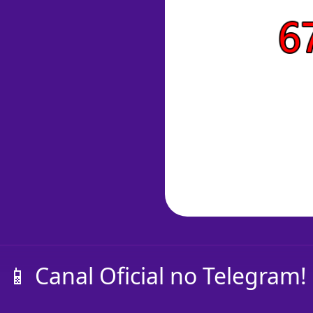
📱 Canal Oficial no Telegram!