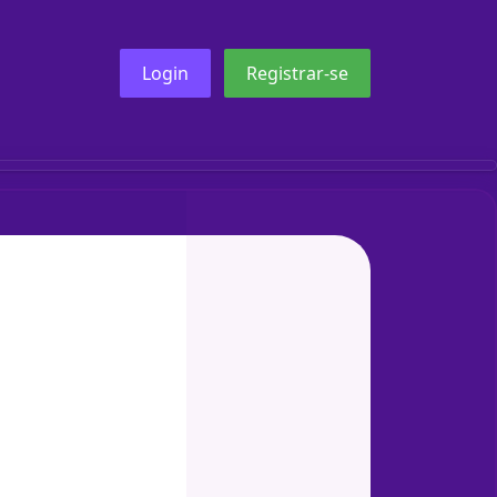
Login
Registrar-se