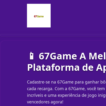
📱 67Game A Me
Plataforma de A
Cadastre-se na 67Game para ganhar bô
cada recarga. Com a 67Game, você tem
incríveis e uma experiência de jogo inig
vencedores agora!