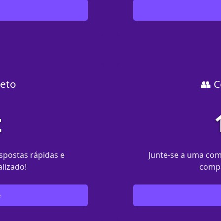
reto
👥 
t
espostas rápidas e
Junte-se a uma com
lizado!
compa
e