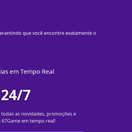
, garantindo que você encontre exatamente o
cias em Tempo Real
24/7
e todas as novidades, promoções e
a 67Game em tempo real!