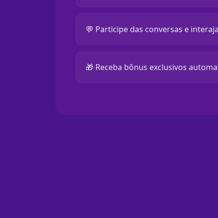
💬 Participe das conversas e interaj
🎁 Receba bônus exclusivos autom