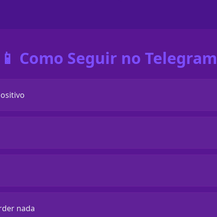
📱 Como Seguir no Telegram
ositivo
erder nada