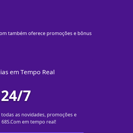
8S.Com também oferece promoções e bônus
cias em Tempo Real
24/7
e todas as novidades, promoções e
 68S.Com em tempo real!