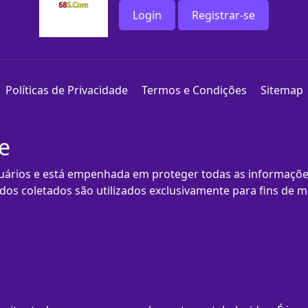
Login
Registrar-se
Políticas de Privacidade
Termos e Condições
Sitemap
de
suários e está empenhada em proteger todas as informaçõe
os coletados são utilizados exclusivamente para fins de m