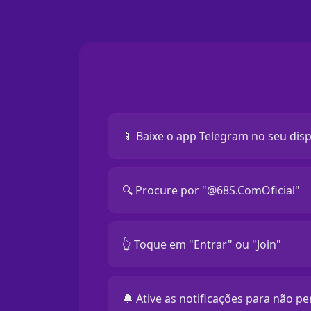
📱 Baixe o app Telegram no seu disp
🔍 Procure por "@68S.ComOficial"
👆 Toque em "Entrar" ou "Join"
🔔 Ative as notificações para não p