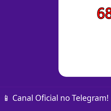
📱 Canal Oficial no Telegram!