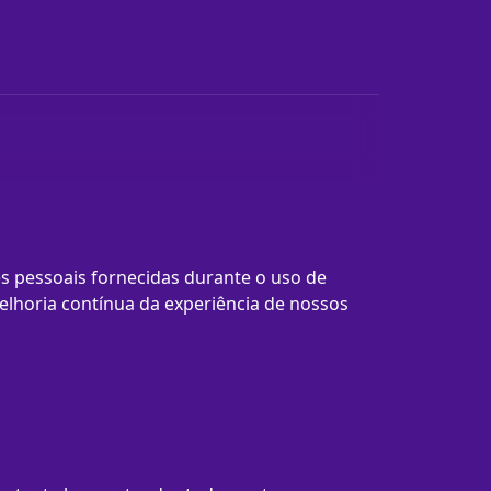
s pessoais fornecidas durante o uso de
elhoria contínua da experiência de nossos