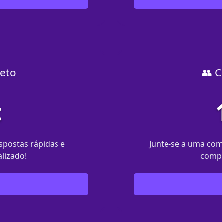
reto
👥 
t
espostas rápidas e
Junte-se a uma com
lizado!
compa
e