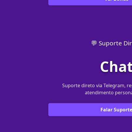
💬 Suporte Di
Cha
Suporte direto via Telegram, r
atendimento persona
Falar Suport