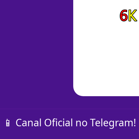
📱 Canal Oficial no Telegram!