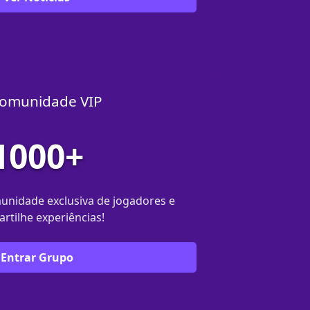
Comunidade VIP
1000+
unidade exclusiva de jogadores e
rtilhe experiências!
Entrar Grupo