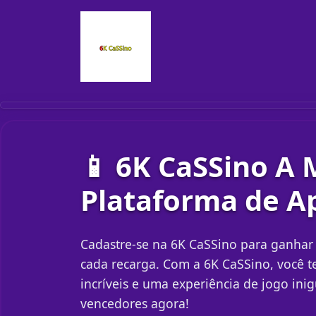
📱 6K CaSSino A 
Plataforma de A
Cadastre-se na 6K CaSSino para ganhar
cada recarga. Com a 6K CaSSino, você 
incríveis e uma experiência de jogo inig
vencedores agora!