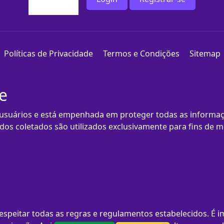
Políticas de Privacidade
Termos e Condições
Sitemap
de
s usuários e está empenhada em proteger todas as informa
os coletados são utilizados exclusivamente para fins de m
peitar todas as regras e regulamentos estabelecidos. É i