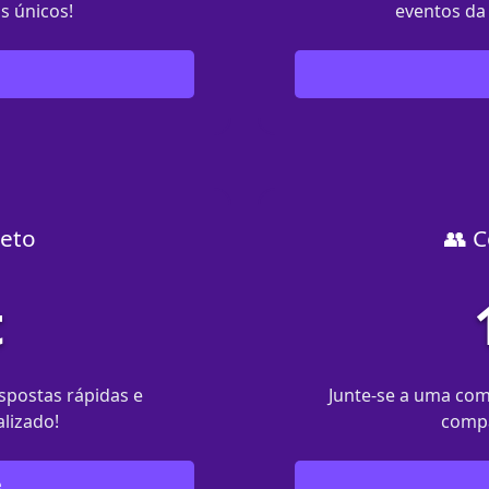
s únicos!
eventos da
reto
👥 
t
espostas rápidas e
Junte-se a uma com
lizado!
compa
e