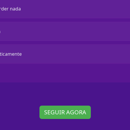
erder nada
a
aticamente
SEGUIR AGORA