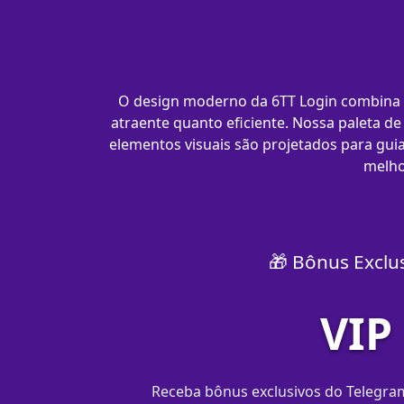
O design moderno da 6TT Login combina e
atraente quanto eficiente. Nossa paleta de
elementos visuais são projetados para gui
melho
🎁 Bônus Exclu
VIP
Receba bônus exclusivos do Telegra