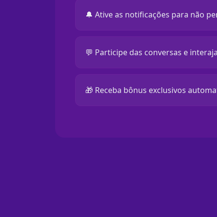
🔔 Ative as notificações para não p
💬 Participe das conversas e interaj
🎁 Receba bônus exclusivos autom