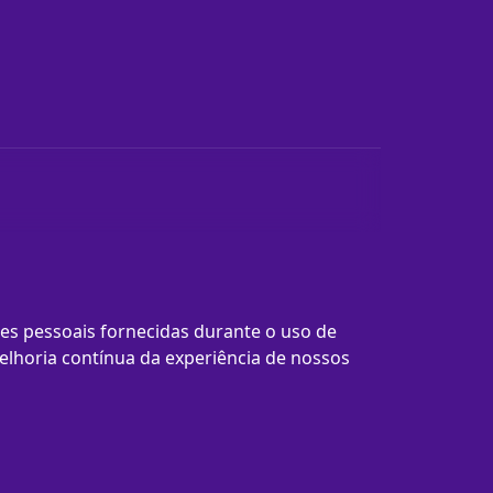
es pessoais fornecidas durante o uso de
elhoria contínua da experiência de nossos