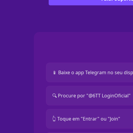
📱 Baixe o app Telegram no seu disp
🔍 Procure por "@6TT LoginOficial"
👆 Toque em "Entrar" ou "Join"