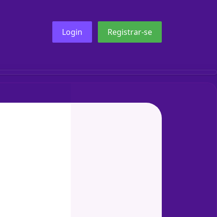
Login
Registrar-se