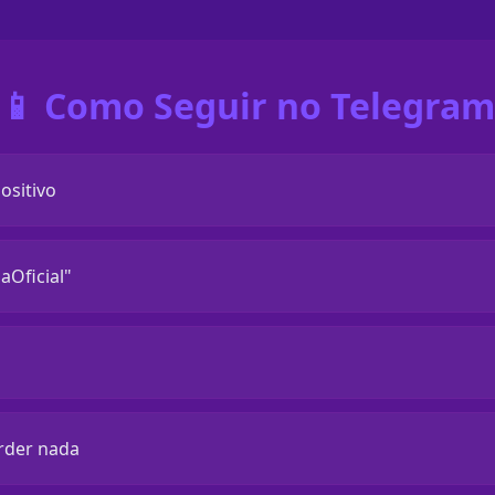
📱 Como Seguir no Telegram
ositivo
aOficial"
erder nada