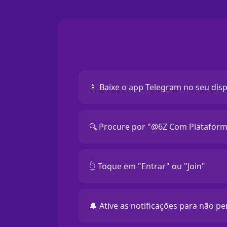
📱 Baixe o app Telegram no seu disp
🔍 Procure por "@6Z Com Plataform
👆 Toque em "Entrar" ou "Join"
🔔 Ative as notificações para não p