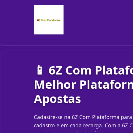
📱 6Z Com Plata
Melhor Platafor
Apostas
Cadastre-se na 6Z Com Plataforma par
cadastro e em cada recarga. Com a 6Z 