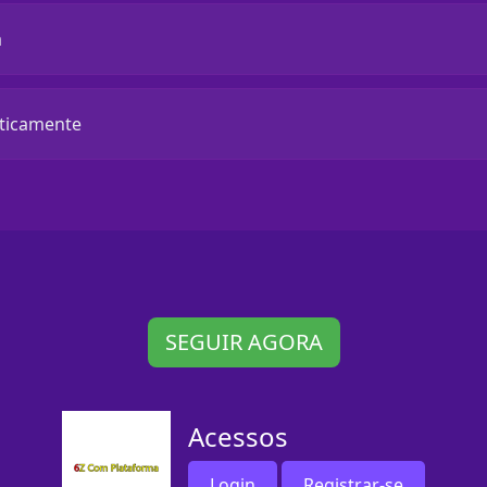
a
aticamente
SEGUIR AGORA
Acessos
Login
Registrar-se