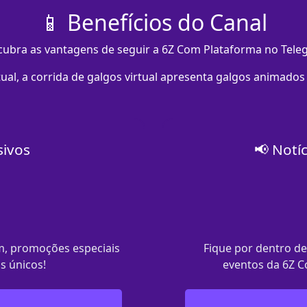
📱 Benefícios do Canal
ubra as vantagens de seguir a 6Z Com Plataforma no Tel
tual, a corrida de galgos virtual apresenta galgos animad
sivos
📢 Notí
m, promoções especiais
Fique por dentro d
s únicos!
eventos da 6Z C