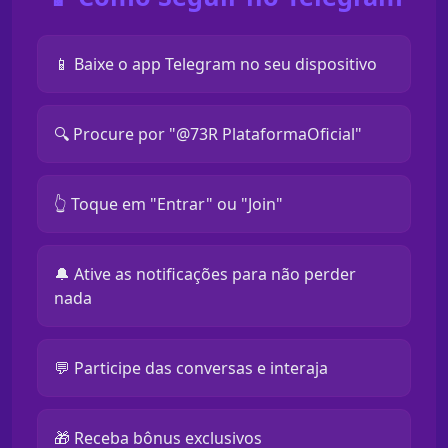
📱 Baixe o app Telegram no seu dispositivo
🔍 Procure por "@73R PlataformaOficial"
👆 Toque em "Entrar" ou "Join"
🔔 Ative as notificações para não perder
nada
💬 Participe das conversas e interaja
🎁 Receba bônus exclusivos