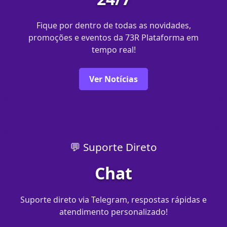
Fique por dentro de todas as novidades,
promoções e eventos da 73R Plataforma em
tempo real!
Ver Notícias
💬 Suporte Direto
Chat
Suporte direto via Telegram, respostas rápidas e
atendimento personalizado!