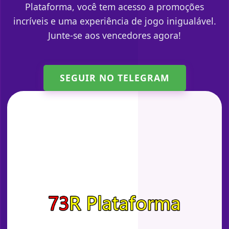
Plataforma, você tem acesso a promoções
incríveis e uma experiência de jogo inigualável.
Junte-se aos vencedores agora!
SEGUIR NO TELEGRAM