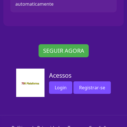
automaticamente
SEGUIR AGORA
Acessos
Login
Registrar-se