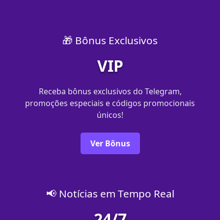
🎁 Bônus Exclusivos
VIP
Receba bônus exclusivos do Telegram,
promoções especiais e códigos promocionais
únicos!
Ver Bônus
📢 Notícias em Tempo Real
24/7