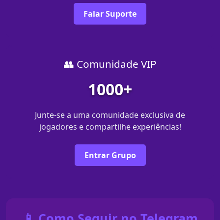
Falar Suporte
👥 Comunidade VIP
1000+
Junte-se a uma comunidade exclusiva de
jogadores e compartilhe experiências!
Entrar Grupo
📱 Como Seguir no Telegram