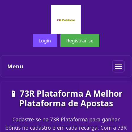
Login
Registrar-se
Menu
📱 73R Plataforma A Melhor
Plataforma de Apostas
Cadastre-se na 73R Plataforma para ganhar
bônus no cadastro e em cada recarga. Com a 73R