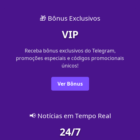
🎁 Bônus Exclusivos
VIP
Receba bônus exclusivos do Telegram,
promoções especiais e códigos promocionais
únicos!
Ver Bônus
📢 Notícias em Tempo Real
24/7