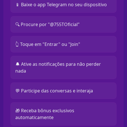
📱 Baixe o app Telegram no seu dispositivo
🔍 Procure por "@755TOficial"
👆 Toque em "Entrar" ou "Join"
🔔 Ative as notificações para não perder
nada
💬 Participe das conversas e interaja
🎁 Receba bônus exclusivos
automaticamente