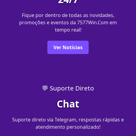
Fique por dentro de todas as novidades,
promoções e eventos da 7577Win.Com em
tempo real!
Ver Notícias
💬 Suporte Direto
Chat
Suporte direto via Telegram, respostas rápidas e
atendimento personalizado!