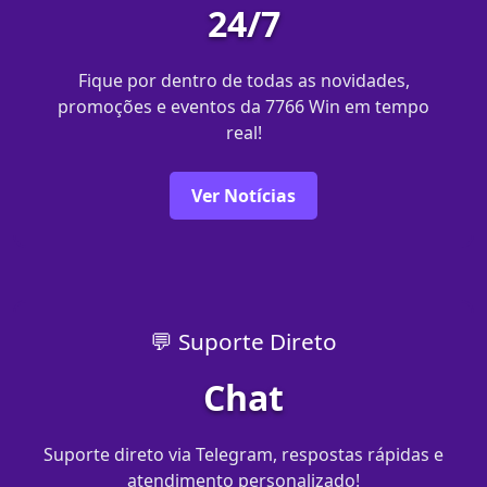
24/7
Fique por dentro de todas as novidades,
promoções e eventos da 7766 Win em tempo
real!
Ver Notícias
💬 Suporte Direto
Chat
Suporte direto via Telegram, respostas rápidas e
atendimento personalizado!