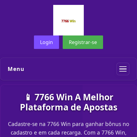
Login
Registrar-se
Menu
📱 7766 Win A Melhor
Plataforma de Apostas
Cadastre-se na 7766 Win para ganhar bônus no
cadastro e em cada recarga. Com a 7766 Win,