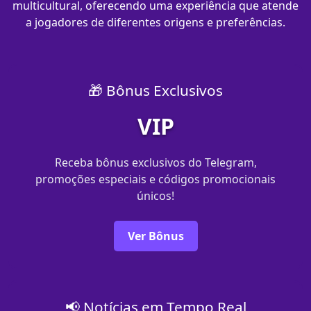
multicultural, oferecendo uma experiência que atende
a jogadores de diferentes origens e preferências.
🎁 Bônus Exclusivos
VIP
Receba bônus exclusivos do Telegram,
promoções especiais e códigos promocionais
únicos!
Ver Bônus
📢 Notícias em Tempo Real