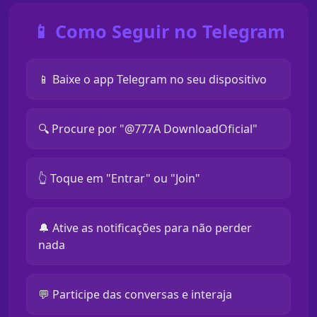
📱 Como Seguir no Telegram
📱 Baixe o app Telegram no seu dispositivo
🔍 Procure por "@777A DownloadOficial"
👆 Toque em "Entrar" ou "Join"
🔔 Ative as notificações para não perder
nada
💬 Participe das conversas e interaja