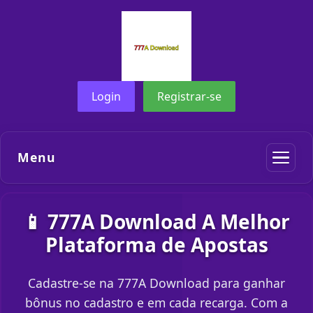
Login
Registrar-se
Menu
📱 777A Download A Melhor
Plataforma de Apostas
Cadastre-se na 777A Download para ganhar
bônus no cadastro e em cada recarga. Com a