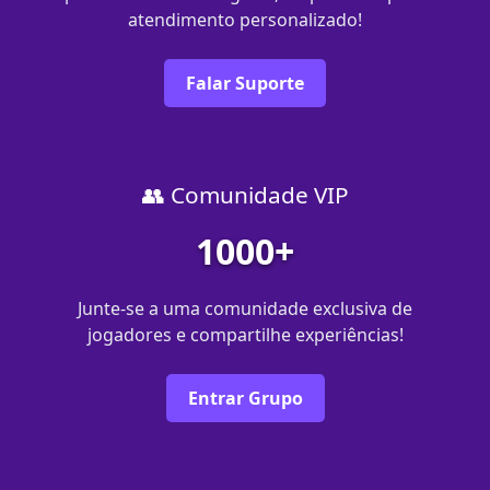
atendimento personalizado!
Falar Suporte
👥 Comunidade VIP
1000+
Junte-se a uma comunidade exclusiva de
jogadores e compartilhe experiências!
Entrar Grupo