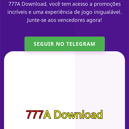
777A Download, você tem acesso a promoções
incríveis e uma experiência de jogo inigualável.
Junte-se aos vencedores agora!
SEGUIR NO TELEGRAM