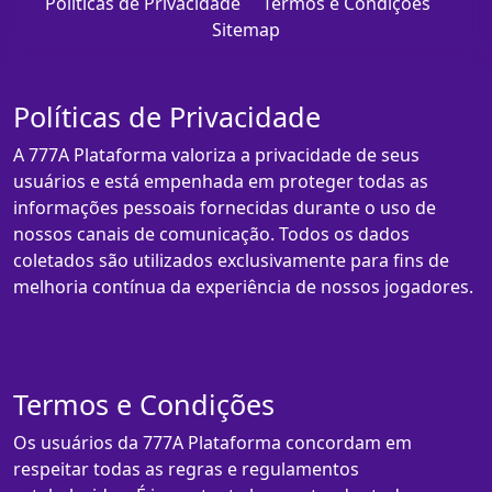
Políticas de Privacidade
Termos e Condições
Sitemap
Políticas de Privacidade
A 777A Plataforma valoriza a privacidade de seus
usuários e está empenhada em proteger todas as
informações pessoais fornecidas durante o uso de
nossos canais de comunicação. Todos os dados
coletados são utilizados exclusivamente para fins de
melhoria contínua da experiência de nossos jogadores.
Termos e Condições
Os usuários da 777A Plataforma concordam em
respeitar todas as regras e regulamentos