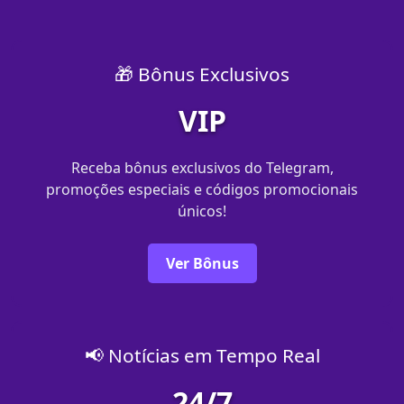
🎁 Bônus Exclusivos
VIP
Receba bônus exclusivos do Telegram,
promoções especiais e códigos promocionais
únicos!
Ver Bônus
📢 Notícias em Tempo Real
24/7