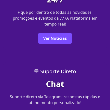
Fique por dentro de todas as novidades,
promoções e eventos da 777A Plataforma em
tempo real!
Ver Notícias
💬 Suporte Direto
Chat
Suporte direto via Telegram, respostas rápidas e
atendimento personalizado!