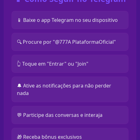
📱 Baixe o app Telegram no seu dispositivo
🔍 Procure por "@777A PlataformaOficial"
👆 Toque em "Entrar" ou "Join"
🔔 Ative as notificações para não perder
nada
💬 Participe das conversas e interaja
🎁 Receba bônus exclusivos