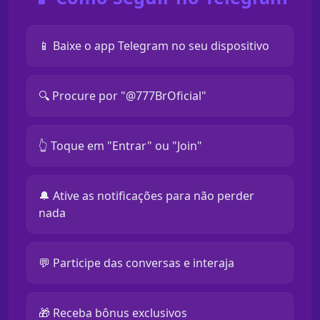
📱 Baixe o app Telegram no seu dispositivo
🔍 Procure por "@777BrOficial"
👆 Toque em "Entrar" ou "Join"
🔔 Ative as notificações para não perder
nada
💬 Participe das conversas e interaja
🎁 Receba bônus exclusivos