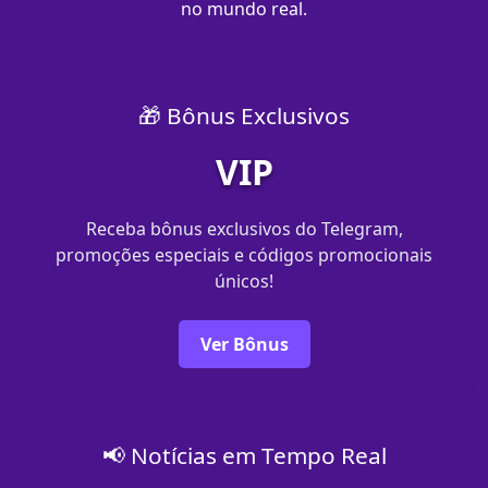
no mundo real.
🎁 Bônus Exclusivos
VIP
Receba bônus exclusivos do Telegram,
promoções especiais e códigos promocionais
únicos!
Ver Bônus
📢 Notícias em Tempo Real