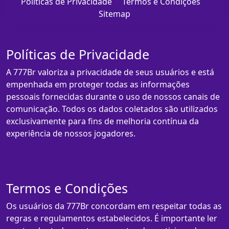
Políticas de Privacidade
Termos e Condições
Sitemap
Políticas de Privacidade
A 777Br valoriza a privacidade de seus usuários e está
empenhada em proteger todas as informações
pessoais fornecidas durante o uso de nossos canais de
comunicação. Todos os dados coletados são utilizados
exclusivamente para fins de melhoria contínua da
experiência de nossos jogadores.
Termos e Condições
Os usuários da 777Br concordam em respeitar todas as
regras e regulamentos estabelecidos. É importante ler