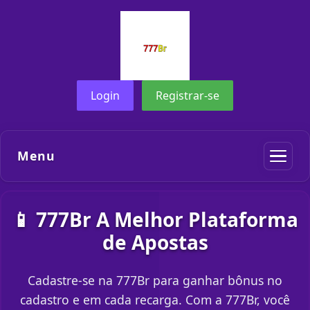
Login
Registrar-se
Menu
📱 777Br A Melhor Plataforma
de Apostas
Cadastre-se na 777Br para ganhar bônus no
cadastro e em cada recarga. Com a 777Br, você