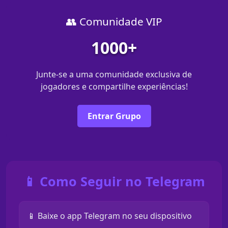
👥 Comunidade VIP
1000+
Junte-se a uma comunidade exclusiva de
jogadores e compartilhe experiências!
Entrar Grupo
📱 Como Seguir no Telegram
📱 Baixe o app Telegram no seu dispositivo