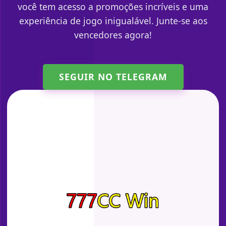
você tem acesso a promoções incríveis e uma
experiência de jogo inigualável. Junte-se aos
vencedores agora!
SEGUIR NO TELEGRAM