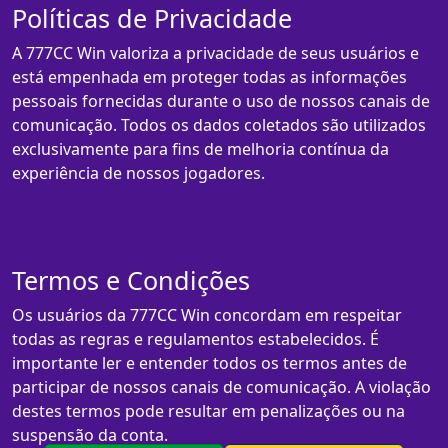
Políticas de Privacidade
A 777CC Win valoriza a privacidade de seus usuários e
está empenhada em proteger todas as informações
pessoais fornecidas durante o uso de nossos canais de
comunicação. Todos os dados coletados são utilizados
exclusivamente para fins de melhoria contínua da
experiência de nossos jogadores.
Termos e Condições
Os usuários da 777CC Win concordam em respeitar
todas as regras e regulamentos estabelecidos. É
importante ler e entender todos os termos antes de
participar de nossos canais de comunicação. A violação
destes termos pode resultar em penalizações ou na
suspensão da conta.