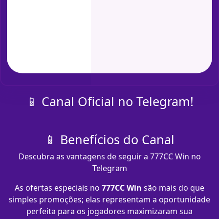
📱 Canal Oficial no Telegram!
📱 Benefícios do Canal
Descubra as vantagens de seguir a 777CC Win no
Telegram
As ofertas especiais no
777CC Win
são mais do que
simples promoções; elas representam a oportunidade
perfeita para os jogadores maximizaram sua