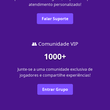
atendimento personalizado!
Falar Suporte
👥 Comunidade VIP
1000+
Junte-se a uma comunidade exclusiva de
jogadores e compartilhe experiências!
Entrar Grupo