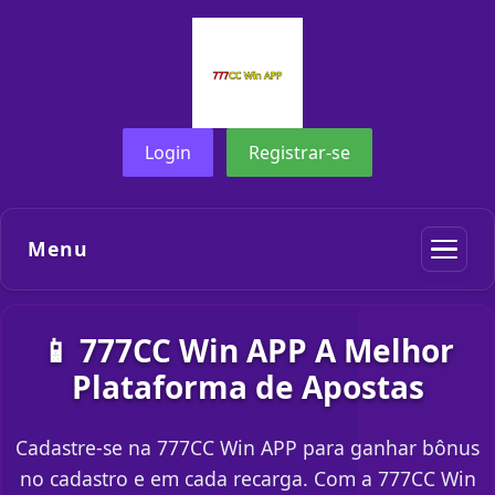
Login
Registrar-se
Menu
📱 777CC Win APP A Melhor
Plataforma de Apostas
Cadastre-se na 777CC Win APP para ganhar bônus
no cadastro e em cada recarga. Com a 777CC Win