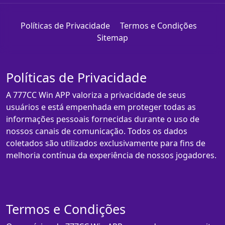
Políticas de Privacidade
Termos e Condições
Sitemap
Políticas de Privacidade
A 777CC Win APP valoriza a privacidade de seus
usuários e está empenhada em proteger todas as
informações pessoais fornecidas durante o uso de
nossos canais de comunicação. Todos os dados
coletados são utilizados exclusivamente para fins de
melhoria contínua da experiência de nossos jogadores.
Termos e Condições