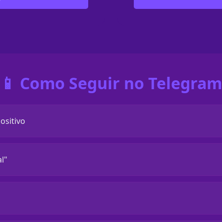
📱 Como Seguir no Telegram
ositivo
l"