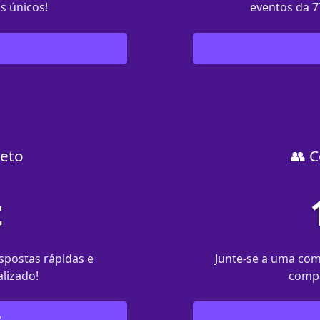
s únicos!
eventos da 
reto
👥 
t
espostas rápidas e
Junte-se a uma com
lizado!
compa
e