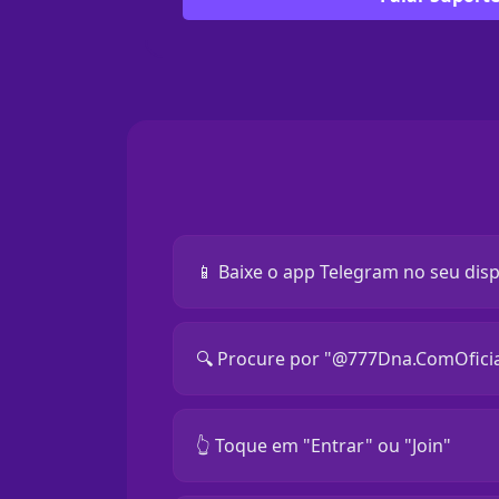
📱 Baixe o app Telegram no seu disp
🔍 Procure por "@777Dna.ComOficia
👆 Toque em "Entrar" ou "Join"