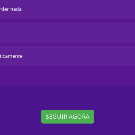
erder nada
a
aticamente
SEGUIR AGORA