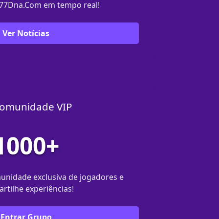
777Dna.Com em tempo real!
Ver Notícias
Comunidade VIP
1000+
unidade exclusiva de jogadores e
rtilhe experiências!
Entrar Grupo