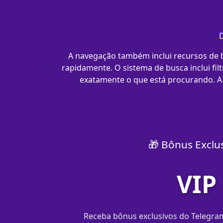
A navegação também inclui recursos de 
rapidamente. O sistema de busca inclui fi
exatamente o que está procurando. A
🎁 Bônus Exclu
VIP
Receba bônus exclusivos do Telegra