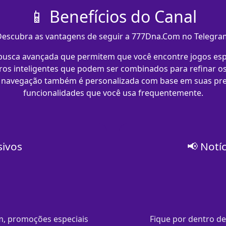
📱 Benefícios do Canal
Descubra as vantagens de seguir a 777Dna.Com no Telegra
busca avançada que permitem que você encontre jogos espe
ltros inteligentes que podem ser combinados para refinar o
 navegação também é personalizada com base em suas pref
funcionalidades que você usa frequentemente.
sivos
📢 Notí
m, promoções especiais
Fique por dentro d