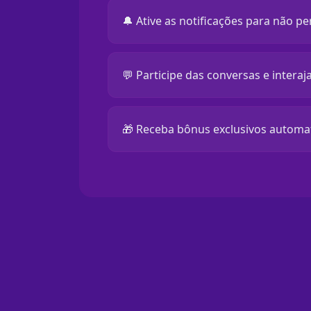
🔔 Ative as notificações para não p
💬 Participe das conversas e interaj
🎁 Receba bônus exclusivos autom