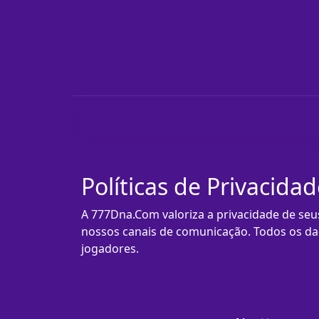
Políticas de Privacida
A 777Dna.Com valoriza a privacidade de se
nossos canais de comunicação. Todos os dad
jogadores.