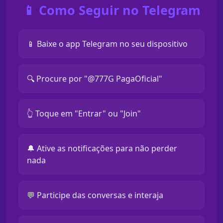
📱 Como Seguir no Telegram
📱 Baixe o app Telegram no seu dispositivo
🔍 Procure por "@777G PagaOficial"
👆 Toque em "Entrar" ou "Join"
🔔 Ative as notificações para não perder
nada
💬 Participe das conversas e interaja