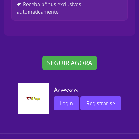
🎁 Receba bônus exclusivos
automaticamente
SEGUIR AGORA
Acessos
Login
Registrar-se