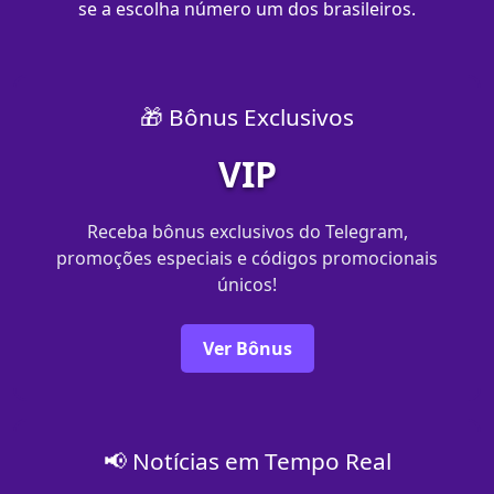
se a escolha número um dos brasileiros.
🎁 Bônus Exclusivos
VIP
Receba bônus exclusivos do Telegram,
promoções especiais e códigos promocionais
únicos!
Ver Bônus
📢 Notícias em Tempo Real