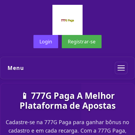
Login
Registrar-se
Menu
📱 777G Paga A Melhor
Plataforma de Apostas
Cadastre-se na 777G Paga para ganhar bônus no
cadastro e em cada recarga. Com a 777G Paga,