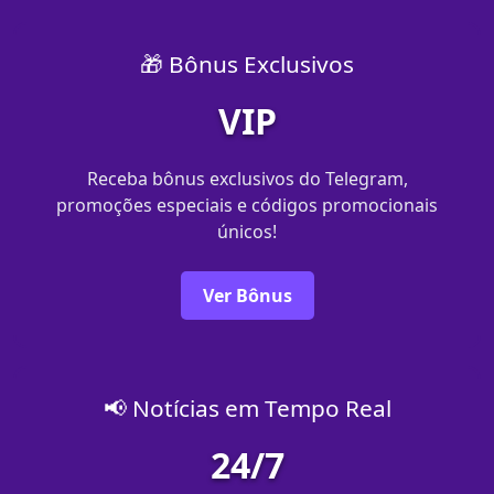
🎁 Bônus Exclusivos
VIP
Receba bônus exclusivos do Telegram,
promoções especiais e códigos promocionais
únicos!
Ver Bônus
📢 Notícias em Tempo Real
24/7