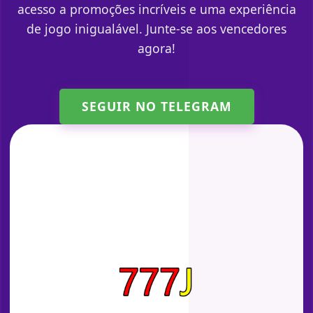
acesso a promoções incríveis e uma experiência
de jogo inigualável. Junte-se aos vencedores
agora!
SEGUIR NO TELEGRAM