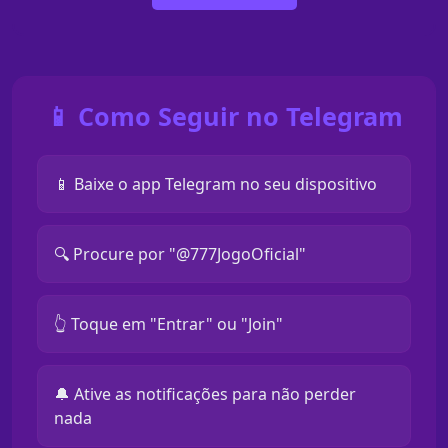
📱 Como Seguir no Telegram
📱 Baixe o app Telegram no seu dispositivo
🔍 Procure por "@777JogoOficial"
👆 Toque em "Entrar" ou "Join"
🔔 Ative as notificações para não perder
nada