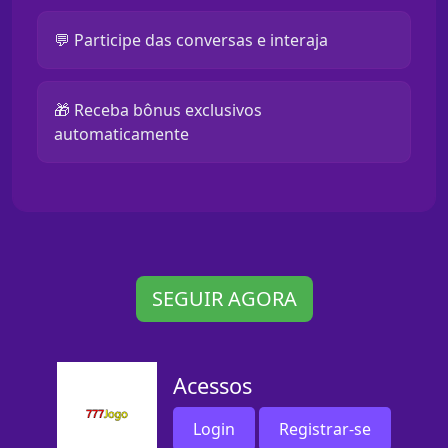
💬 Participe das conversas e interaja
🎁 Receba bônus exclusivos
automaticamente
SEGUIR AGORA
Acessos
Login
Registrar-se