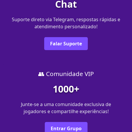
Chat
Suporte direto via Telegram, respostas rápidas e
atendimento personalizado!
Falar Suporte
👥 Comunidade VIP
1000+
Junte-se a uma comunidade exclusiva de
jogadores e compartilhe experiências!
Entrar Grupo