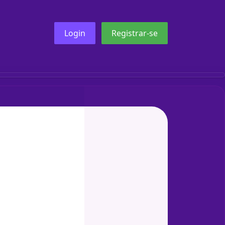
Login
Registrar-se