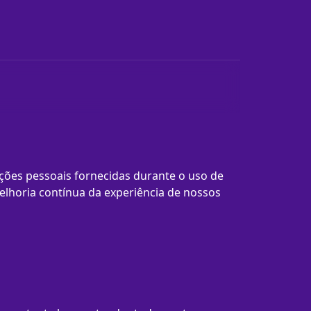
ções pessoais fornecidas durante o uso de
elhoria contínua da experiência de nossos