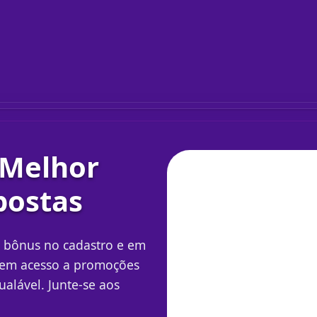
 Melhor
postas
r bônus no cadastro e em
 tem acesso a promoções
ualável. Junte-se aos