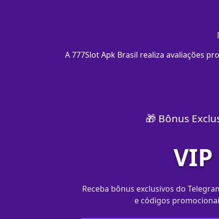
A 777Slot Apk Brasil realiza avaliações 
🎁 Bônus Exclu
VIP
Receba bônus exclusivos do Telegra
e códigos promocionai