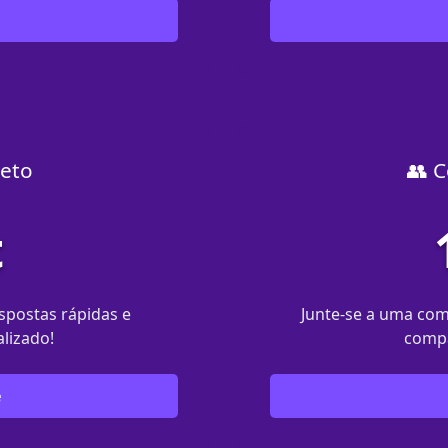
reto
👥 
t
espostas rápidas e
Junte-se a uma com
lizado!
compa
e