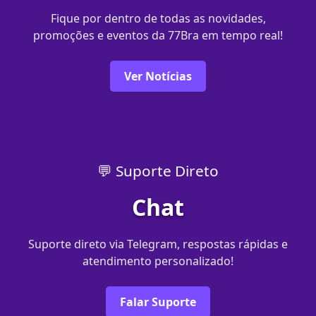
Fique por dentro de todas as novidades,
promoções e eventos da 77Bra em tempo real!
Ver Notícias
💬 Suporte Direto
Chat
Suporte direto via Telegram, respostas rápidas e
atendimento personalizado!
Falar Suporte