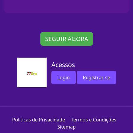
SEGUIR AGORA
Acessos
Login
Registrar-se
Políticas de Privacidade
Termos e Condições
Sitemap