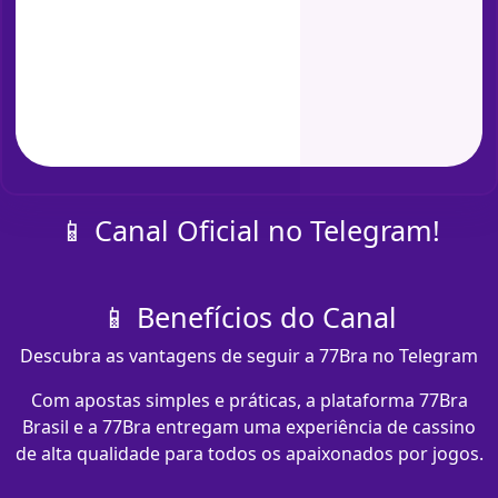
📱 Canal Oficial no Telegram!
📱 Benefícios do Canal
Descubra as vantagens de seguir a 77Bra no Telegram
Com apostas simples e práticas, a plataforma 77Bra
Brasil e a 77Bra entregam uma experiência de cassino
de alta qualidade para todos os apaixonados por jogos.