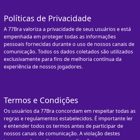
Políticas de Privacidade
A 77Bra valoriza a privacidade de seus usuários e está
empenhada em proteger todas as informações
pessoais fornecidas durante o uso de nossos canais de
comunicação. Todos os dados coletados são utilizados
exclusivamente para fins de melhoria contínua da
experiência de nossos jogadores.
Termos e Condições
Os usuários da 77Bra concordam em respeitar todas as
regras e regulamentos estabelecidos. É importante ler
e entender todos os termos antes de participar de
nossos canais de comunicação. A violação destes