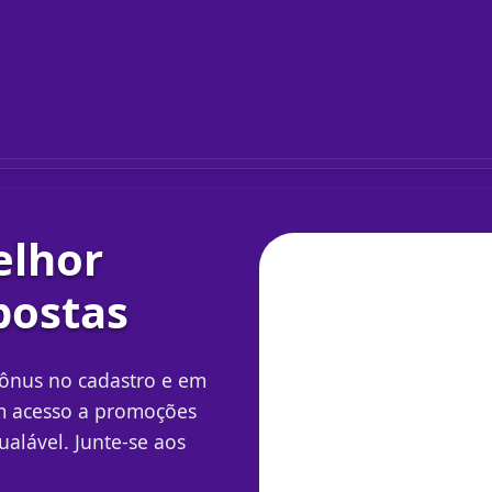
elhor
postas
ônus no cadastro e em
m acesso a promoções
ualável. Junte-se aos