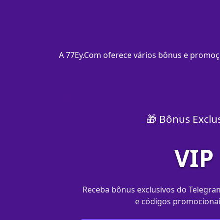
A 77Ey.Com oferece vários bônus e promoçõ
🎁 Bônus Exclu
VIP
Receba bônus exclusivos do Telegra
e códigos promocionai