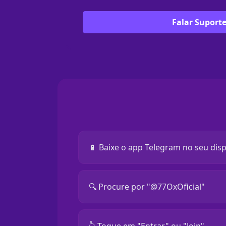
Falar Suport
📱 Baixe o app Telegram no seu disp
🔍 Procure por "@77OxOficial"