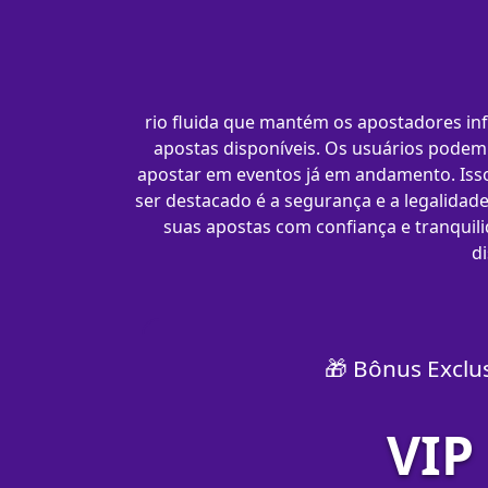
rio fluida que mantém os apostadores in
apostas disponíveis. Os usuários podem 
apostar em eventos já em andamento. Isso
ser destacado é a segurança e a legalidad
suas apostas com confiança e tranquil
d
🎁 Bônus Exclu
VIP