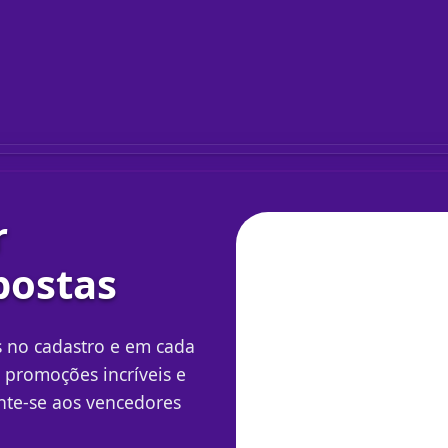
r
postas
 no cadastro e em cada
 promoções incríveis e
unte-se aos vencedores