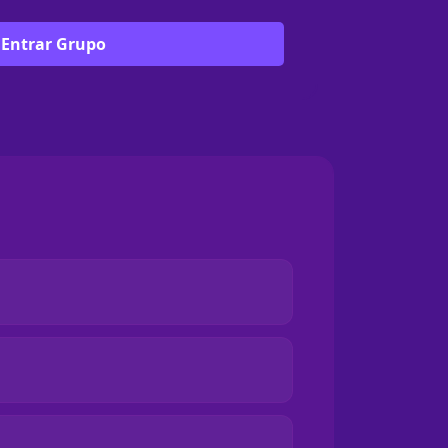
Entrar Grupo