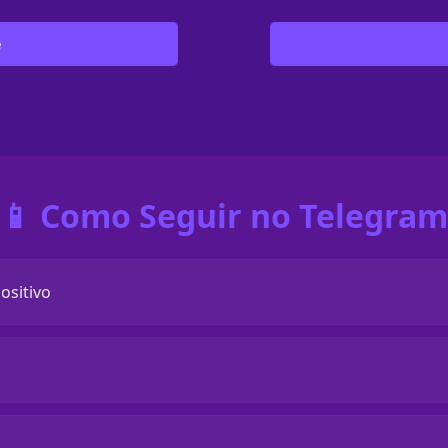
e
📱 Como Seguir no Telegram
ositivo