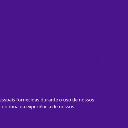
essoais fornecidas durante o uso de nossos
 contínua da experiência de nossos