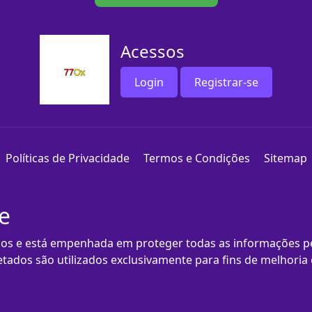
Acessos
Login
Registrar-se
Políticas de Privacidade
Termos e Condições
Sitemap
de
rios e está empenhada em proteger todas as informações p
tados são utilizados exclusivamente para fins de melhoria