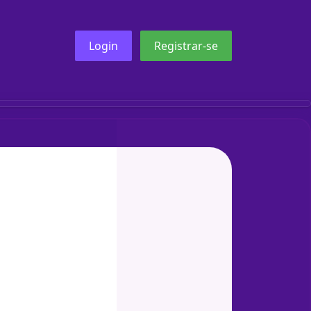
Login
Registrar-se