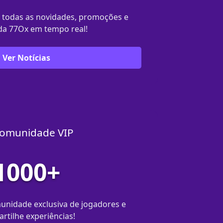
e todas as novidades, promoções e
da 77Ox em tempo real!
Ver Notícias
Comunidade VIP
1000+
unidade exclusiva de jogadores e
rtilhe experiências!