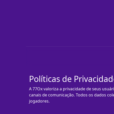
Políticas de Privacida
A 77Ox valoriza a privacidade de seus usuá
canais de comunicação. Todos os dados cole
jogadores.