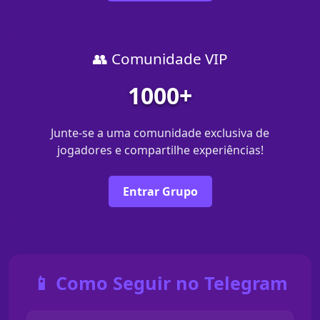
👥 Comunidade VIP
1000+
Junte-se a uma comunidade exclusiva de
jogadores e compartilhe experiências!
Entrar Grupo
📱 Como Seguir no Telegram