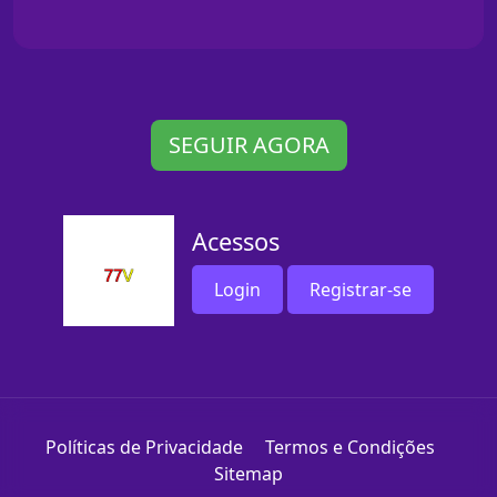
SEGUIR AGORA
Acessos
Login
Registrar-se
Políticas de Privacidade
Termos e Condições
Sitemap