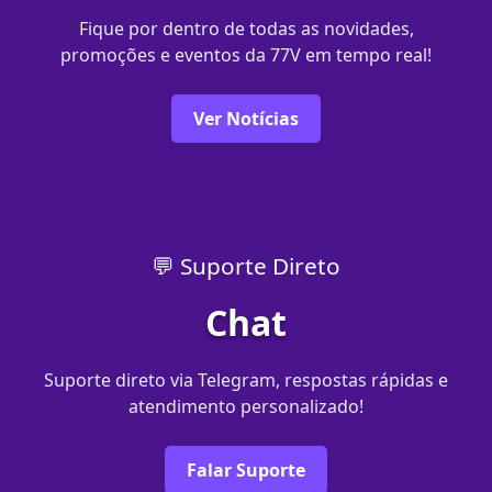
Fique por dentro de todas as novidades,
promoções e eventos da 77V em tempo real!
Ver Notícias
💬 Suporte Direto
Chat
Suporte direto via Telegram, respostas rápidas e
atendimento personalizado!
Falar Suporte