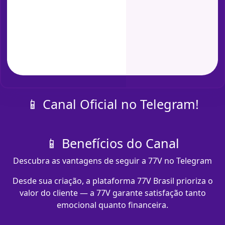
📱 Canal Oficial no Telegram!
📱 Benefícios do Canal
Descubra as vantagens de seguir a 77V no Telegram
Desde sua criação, a plataforma 77V Brasil prioriza o
valor do cliente — a 77V garante satisfação tanto
emocional quanto financeira.