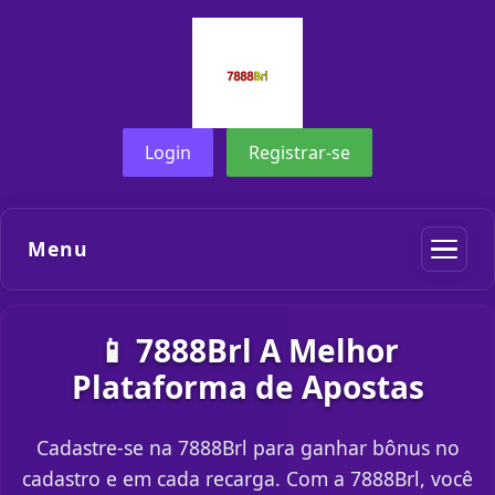
Login
Registrar-se
Menu
📱 7888Brl A Melhor
Plataforma de Apostas
Cadastre-se na 7888Brl para ganhar bônus no
cadastro e em cada recarga. Com a 7888Brl, você