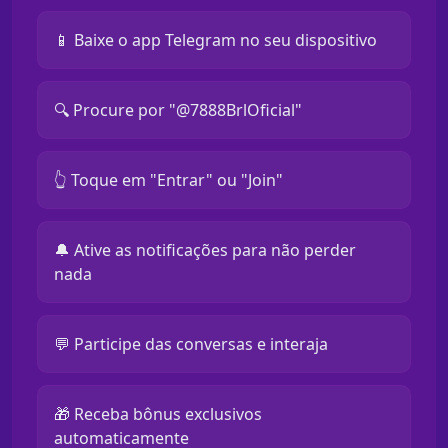
📱 Baixe o app Telegram no seu dispositivo
🔍 Procure por "@7888BrlOficial"
👆 Toque em "Entrar" ou "Join"
🔔 Ative as notificações para não perder
nada
💬 Participe das conversas e interaja
🎁 Receba bônus exclusivos
automaticamente