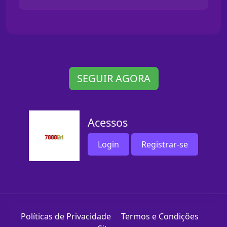
SEGUIR AGORA
Acessos
Login
Registrar-se
Políticas de Privacidade
Termos e Condições