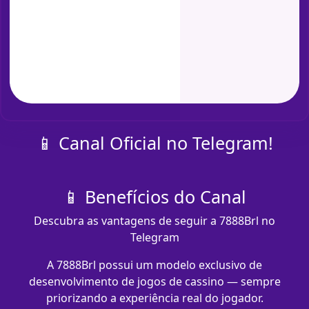
📱 Canal Oficial no Telegram!
📱 Benefícios do Canal
Descubra as vantagens de seguir a 7888Brl no
Telegram
A 7888Brl possui um modelo exclusivo de
desenvolvimento de jogos de cassino — sempre
priorizando a experiência real do jogador.