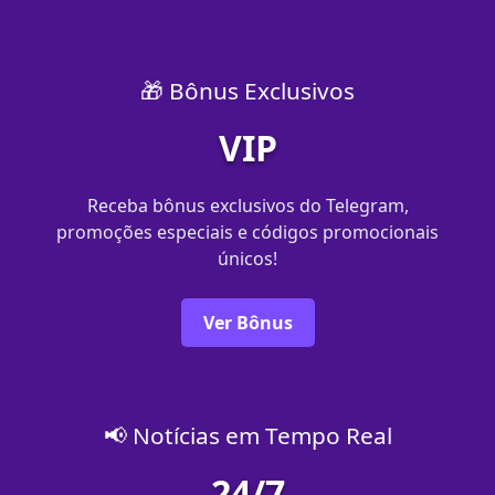
🎁 Bônus Exclusivos
VIP
Receba bônus exclusivos do Telegram,
promoções especiais e códigos promocionais
únicos!
Ver Bônus
📢 Notícias em Tempo Real
24/7