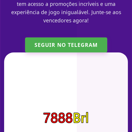
tem acesso a promoções incríveis e uma
experiência de jogo inigualável. Junte-se aos
vencedores agora!
SEGUIR NO TELEGRAM