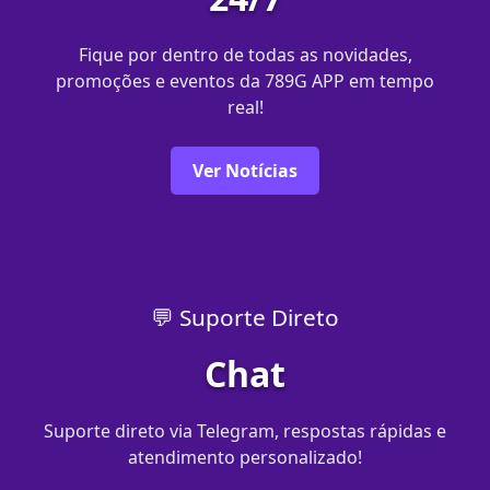
Fique por dentro de todas as novidades,
promoções e eventos da 789G APP em tempo
real!
Ver Notícias
💬 Suporte Direto
Chat
Suporte direto via Telegram, respostas rápidas e
atendimento personalizado!