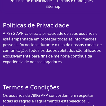
Políticas de Privacidade
Termos e Condições
Sitemap
Políticas de Privacidade
A 789G APP valoriza a privacidade de seus usuários e
está empenhada em proteger todas as informações
pessoais fornecidas durante o uso de nossos canais de
comunicação. Todos os dados coletados são utilizados
exclusivamente para fins de melhoria contínua da
experiência de nossos jogadores.
Termos e Condições
Os usuários da 789G APP concordam em respeitar
todas as regras e regulamentos estabelecidos. É