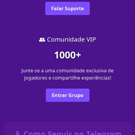
Falar Suporte
👥 Comunidade VIP
1000+
Junte-se a uma comunidade exclusiva de
jogadores e compartilhe experiências!
Entrar Grupo
📱 Como Seguir no Telegram