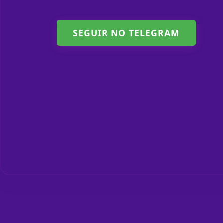
SEGUIR NO TELEGRAM