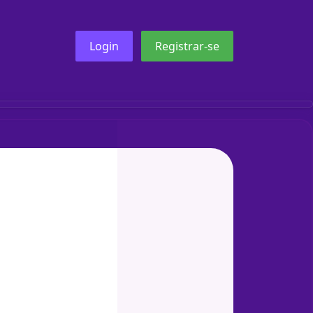
Login
Registrar-se