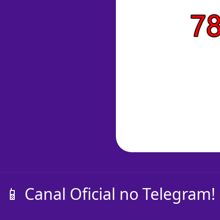
📱 Canal Oficial no Telegram!