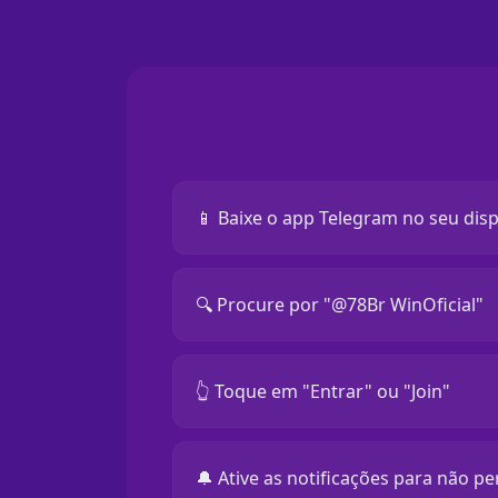
📱 Baixe o app Telegram no seu disp
🔍 Procure por "@78Br WinOficial"
👆 Toque em "Entrar" ou "Join"
🔔 Ative as notificações para não p