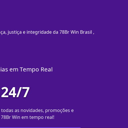
, justiça e integridade da 78Br Win Brasil ,
cias em Tempo Real
24/7
e todas as novidades, promoções e
 78Br Win em tempo real!