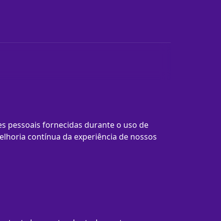
es pessoais fornecidas durante o uso de
elhoria contínua da experiência de nossos