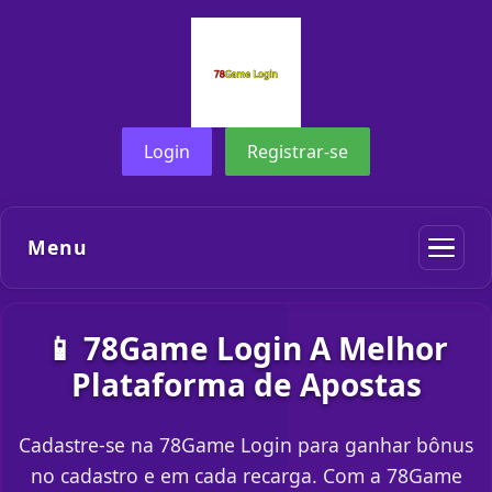
Login
Registrar-se
Menu
📱 78Game Login A Melhor
Plataforma de Apostas
Cadastre-se na 78Game Login para ganhar bônus
no cadastro e em cada recarga. Com a 78Game