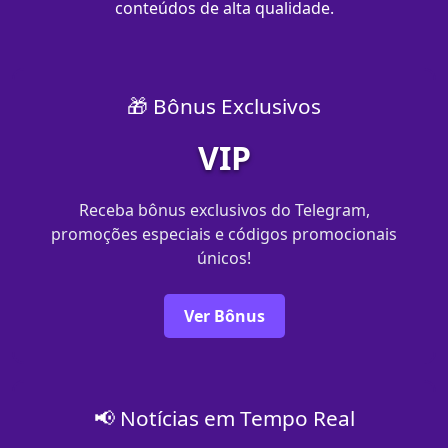
conteúdos de alta qualidade.
🎁 Bônus Exclusivos
VIP
Receba bônus exclusivos do Telegram,
promoções especiais e códigos promocionais
únicos!
Ver Bônus
📢 Notícias em Tempo Real