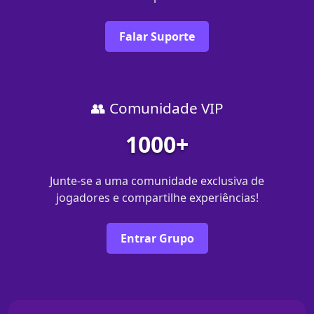
Falar Suporte
👥 Comunidade VIP
1000+
Junte-se a uma comunidade exclusiva de
jogadores e compartilhe experiências!
Entrar Grupo