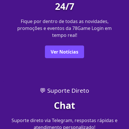
24/7
Fique por dentro de todas as novidades,
promoções e eventos da 78Game Login em
tempo real!
Ver Notícias
💬 Suporte Direto
Chat
Suporte direto via Telegram, respostas rápidas e
atendimento personalizado!