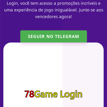
Login, você tem acesso a promoções incríveis e
uma experiência de jogo inigualável. Junte-se aos
vencedores agora!
SEGUIR NO TELEGRAM