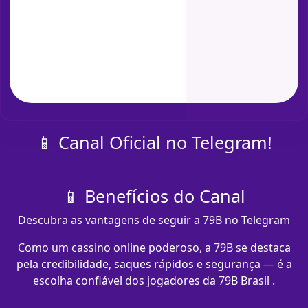
📱 Canal Oficial no Telegram!
📱 Benefícios do Canal
Descubra as vantagens de seguir a 79B no Telegram
Como um cassino online poderoso, a 79B se destaca
pela credibilidade, saques rápidos e segurança — é a
escolha confiável dos jogadores da 79B Brasil .