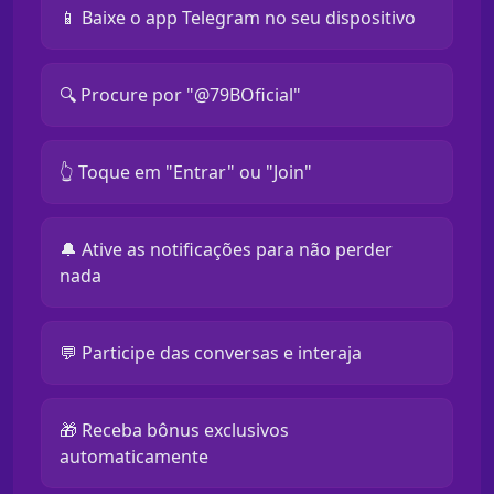
📱 Baixe o app Telegram no seu dispositivo
🔍 Procure por "@79BOficial"
👆 Toque em "Entrar" ou "Join"
🔔 Ative as notificações para não perder
nada
💬 Participe das conversas e interaja
🎁 Receba bônus exclusivos
automaticamente