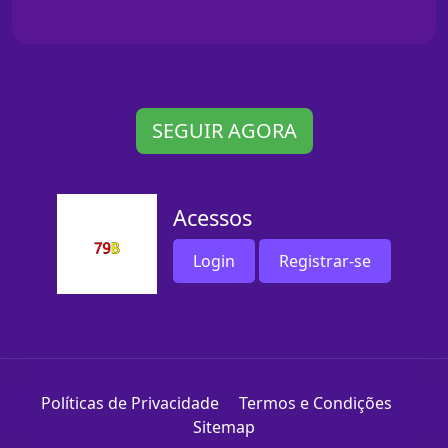
SEGUIR AGORA
Acessos
Login
Registrar-se
Políticas de Privacidade
Termos e Condições
Sitemap