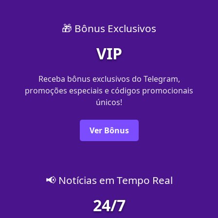
🎁 Bônus Exclusivos
VIP
Receba bônus exclusivos do Telegram,
promoções especiais e códigos promocionais
únicos!
Ver Bônus
📢 Notícias em Tempo Real
24/7