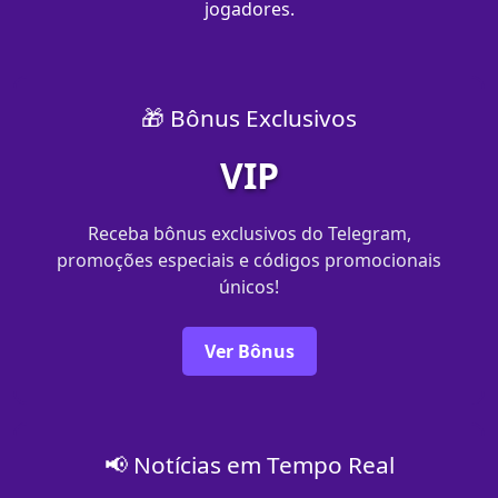
jogadores.
🎁 Bônus Exclusivos
VIP
Receba bônus exclusivos do Telegram,
promoções especiais e códigos promocionais
únicos!
Ver Bônus
📢 Notícias em Tempo Real