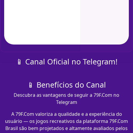
📱 Canal Oficial no Telegram!
📱 Benefícios do Canal
Descubra as vantagens de seguir a 79F.Com no
Telegram
A 79F.Com valoriza a qualidade e a experiência do
usuário — os jogos recreativos da plataforma 79F.Com
Brasil são bem projetados e altamente avaliados pelos