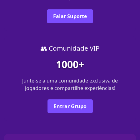
Falar Suporte
👥 Comunidade VIP
1000+
Junte-se a uma comunidade exclusiva de
jogadores e compartilhe experiências!
Entrar Grupo