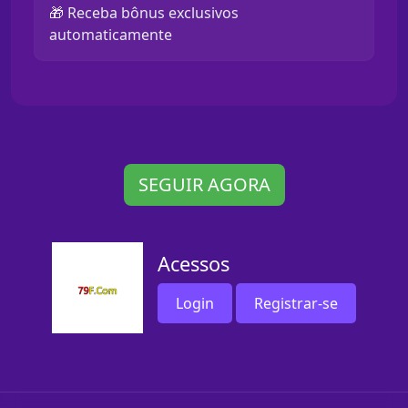
🎁 Receba bônus exclusivos
automaticamente
SEGUIR AGORA
Acessos
Login
Registrar-se