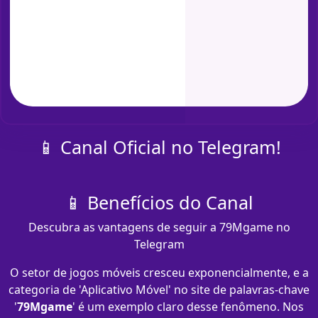
📱 Canal Oficial no Telegram!
📱 Benefícios do Canal
Descubra as vantagens de seguir a 79Mgame no
Telegram
O setor de jogos móveis cresceu exponencialmente, e a
categoria de 'Aplicativo Móvel' no site de palavras-chave
'
79Mgame
' é um exemplo claro desse fenômeno. Nos