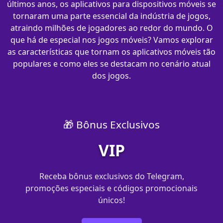
últimos anos, os aplicativos para dispositivos móveis se
tornaram uma parte essencial da indústria de jogos,
atraindo milhões de jogadores ao redor do mundo. O
que há de especial nos jogos móveis? Vamos explorar
as características que tornam os aplicativos móveis tão
populares e como eles se destacam no cenário atual
dos jogos.
🎁 Bônus Exclusivos
VIP
Receba bônus exclusivos do Telegram,
promoções especiais e códigos promocionais
únicos!