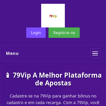
Login
Registrar-se
Menu
📱 79Vip A Melhor Plataforma
de Apostas
Cadastre-se na 79Vip para ganhar bônus no
cadastro e em cada recarga. Com a 79Vip, você