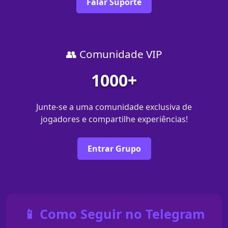
Falar Suporte
👥 Comunidade VIP
1000+
Junte-se a uma comunidade exclusiva de
jogadores e compartilhe experiências!
Entrar Grupo
📱 Como Seguir no Telegram