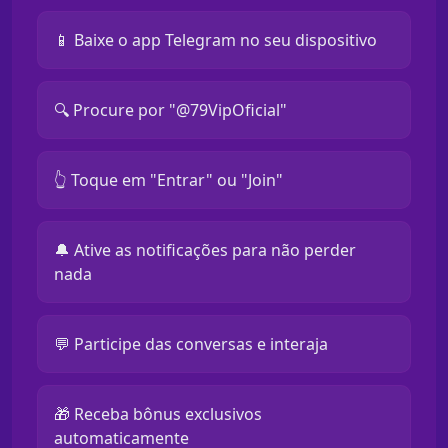
📱 Baixe o app Telegram no seu dispositivo
🔍 Procure por "@79VipOficial"
👆 Toque em "Entrar" ou "Join"
🔔 Ative as notificações para não perder
nada
💬 Participe das conversas e interaja
🎁 Receba bônus exclusivos
automaticamente