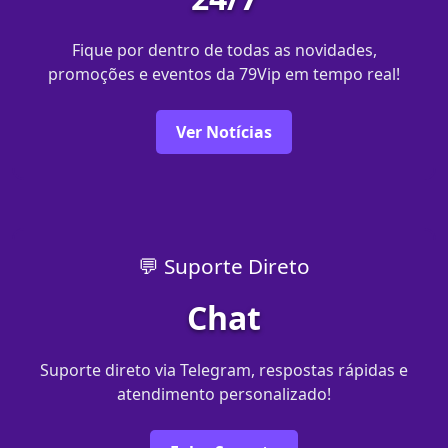
Fique por dentro de todas as novidades,
promoções e eventos da 79Vip em tempo real!
Ver Notícias
💬 Suporte Direto
Chat
Suporte direto via Telegram, respostas rápidas e
atendimento personalizado!