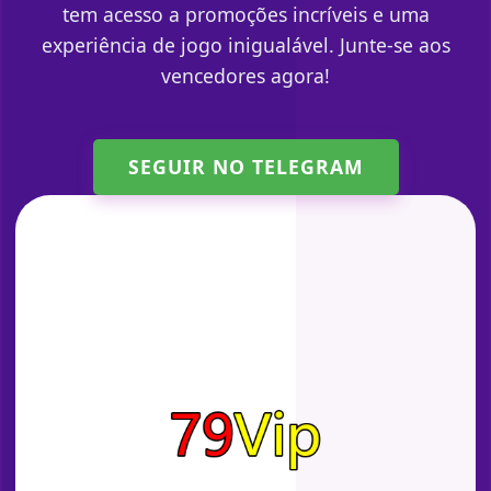
tem acesso a promoções incríveis e uma
experiência de jogo inigualável. Junte-se aos
vencedores agora!
SEGUIR NO TELEGRAM