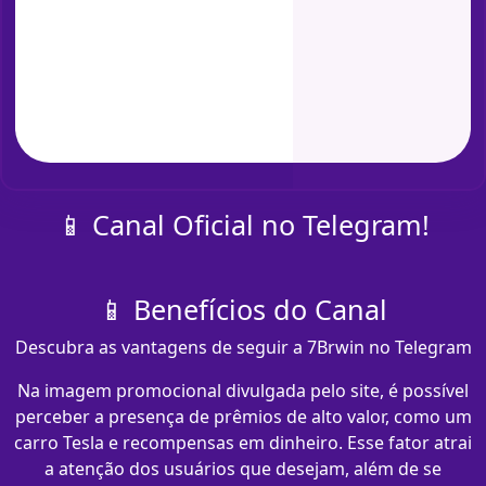
📱 Canal Oficial no Telegram!
📱 Benefícios do Canal
Descubra as vantagens de seguir a 7Brwin no Telegram
Na imagem promocional divulgada pelo site, é possível
perceber a presença de prêmios de alto valor, como um
carro Tesla e recompensas em dinheiro. Esse fator atrai
a atenção dos usuários que desejam, além de se