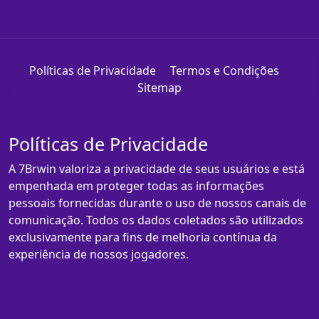
Políticas de Privacidade
Termos e Condições
Sitemap
Políticas de Privacidade
A 7Brwin valoriza a privacidade de seus usuários e está
empenhada em proteger todas as informações
pessoais fornecidas durante o uso de nossos canais de
comunicação. Todos os dados coletados são utilizados
exclusivamente para fins de melhoria contínua da
experiência de nossos jogadores.