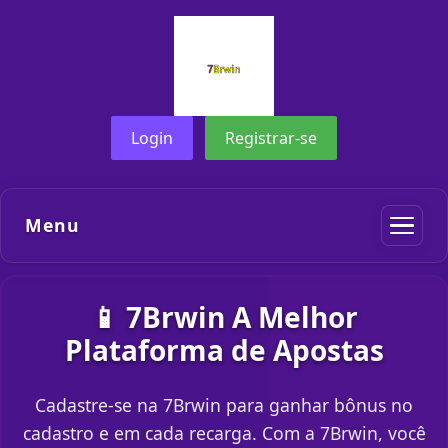
Login
Registrar-se
Menu
📱 7Brwin A Melhor
Plataforma de Apostas
Cadastre-se na 7Brwin para ganhar bônus no
cadastro e em cada recarga. Com a 7Brwin, você