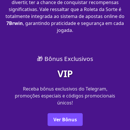
divertir, ter a chance de conquistar recompensas
significativas. Vale ressaltar que a Roleta da Sorte é
totalmente integrada ao sistema de apostas online do
7Brwin
, garantindo praticidade e segurança em cada
jogada.
🎁 Bônus Exclusivos
VIP
Receba bônus exclusivos do Telegram,
promoções especiais e códigos promocionais
únicos!
Ver Bônus