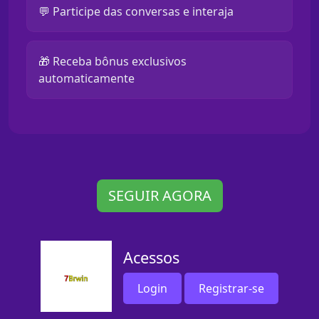
💬 Participe das conversas e interaja
🎁 Receba bônus exclusivos
automaticamente
SEGUIR AGORA
Acessos
Login
Registrar-se