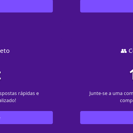
reto
👥 
t
espostas rápidas e
Junte-se a uma com
lizado!
compa
e