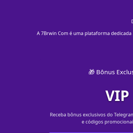
A 7Brwin Com é uma plataforma dedicada a 
🎁 Bônus Exclu
VIP
Receba bônus exclusivos do Telegra
e códigos promocionai