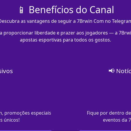
📱 Benefícios do Canal
Descubra as vantagens de seguir a 7Brwin Com no Telegra
proporcionar liberdade e prazer aos jogadores — a 7Brwin 
apostas esportivas para todos os gostos.
sivos
📢 Notí
m, promoções especiais
Fique por dentro d
s únicos!
eventos da 