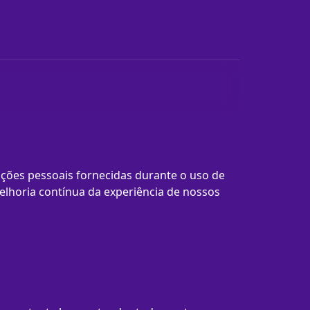
ções pessoais fornecidas durante o uso de
elhoria contínua da experiência de nossos