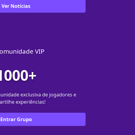
Ver Notícias
Comunidade VIP
1000+
unidade exclusiva de jogadores e
rtilhe experiências!
Entrar Grupo