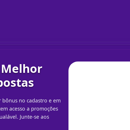
 Melhor
postas
r bônus no cadastro e em
 tem acesso a promoções
ualável. Junte-se aos