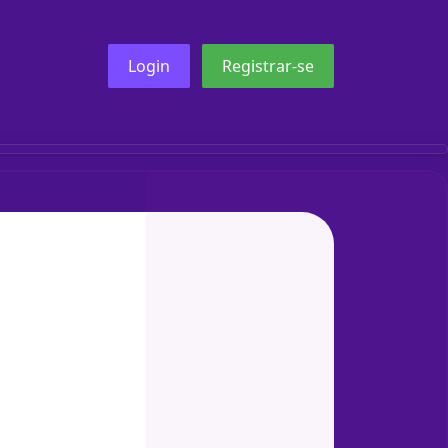
Login
Registrar-se