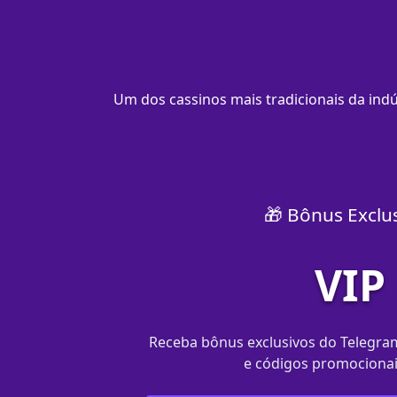
Um dos cassinos mais tradicionais da indú
🎁 Bônus Exclu
VIP
Receba bônus exclusivos do Telegra
e códigos promocionai