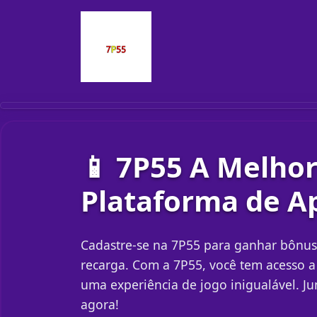
📱 7P55 A Melho
Plataforma de A
Cadastre-se na 7P55 para ganhar bônus
recarga. Com a 7P55, você tem acesso a
uma experiência de jogo inigualável. J
agora!