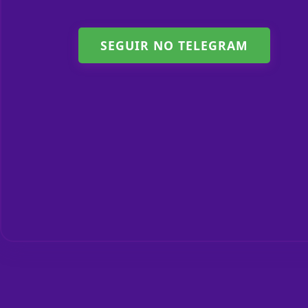
SEGUIR NO TELEGRAM