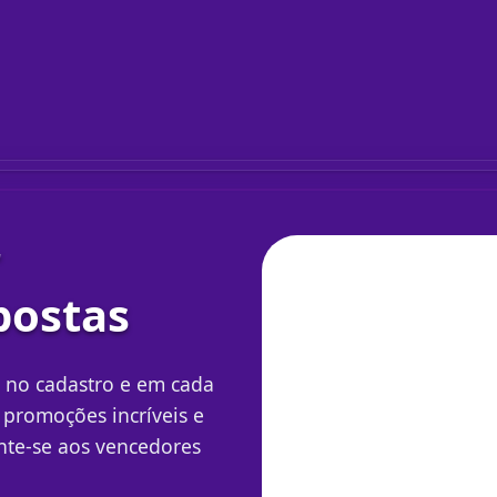
r
postas
 no cadastro e em cada
 promoções incríveis e
unte-se aos vencedores