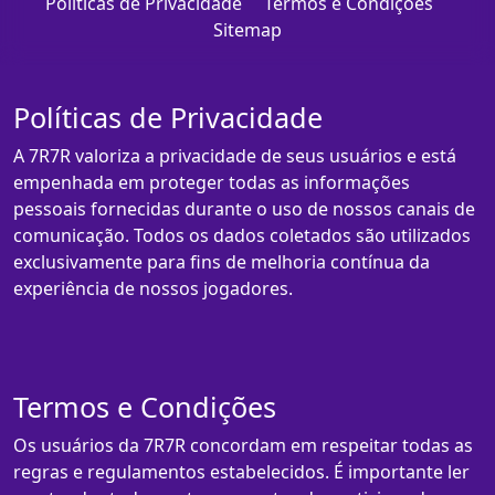
Políticas de Privacidade
Termos e Condições
Sitemap
Políticas de Privacidade
A 7R7R valoriza a privacidade de seus usuários e está
empenhada em proteger todas as informações
pessoais fornecidas durante o uso de nossos canais de
comunicação. Todos os dados coletados são utilizados
exclusivamente para fins de melhoria contínua da
experiência de nossos jogadores.
Termos e Condições
Os usuários da 7R7R concordam em respeitar todas as
regras e regulamentos estabelecidos. É importante ler