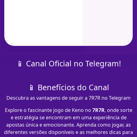
📱 Canal Oficial no Telegram!
📱 Benefícios do Canal
Descubra as vantagens de seguir a 7R7R no Telegram
Explore o fascinante jogo de Keno no
7R7R
, onde sorte
e estratégia se encontram em uma experiência de
apostas única e emocionante. Aprenda como jogar, as
diferentes versões disponíveis e as melhores dicas para