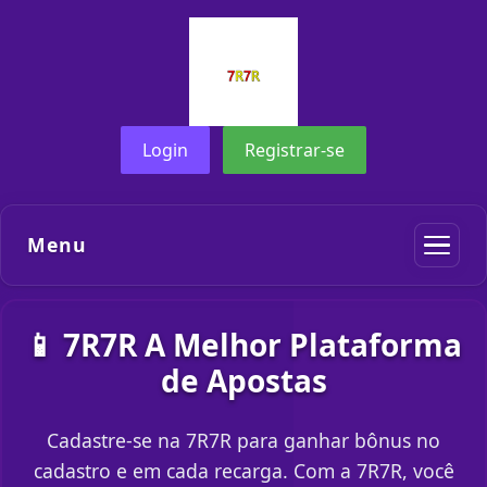
Login
Registrar-se
Menu
📱 7R7R A Melhor Plataforma
de Apostas
Cadastre-se na 7R7R para ganhar bônus no
cadastro e em cada recarga. Com a 7R7R, você