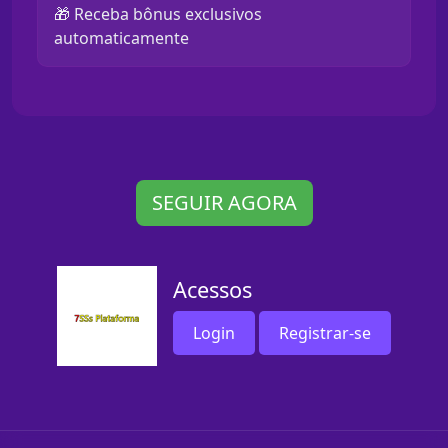
🎁 Receba bônus exclusivos
automaticamente
SEGUIR AGORA
Acessos
Login
Registrar-se