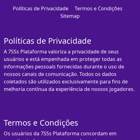
Políticas de Privacidade
Termos e Condições
Sitemap
Políticas de Privacidade
A 7SSs Plataforma valoriza a privacidade de seus
usuários e está empenhada em proteger todas as
informações pessoais fornecidas durante o uso de
nossos canais de comunicação. Todos os dados
coletados são utilizados exclusivamente para fins de
melhoria contínua da experiência de nossos jogadores.
Termos e Condições
Os usuários da 7SSs Plataforma concordam em