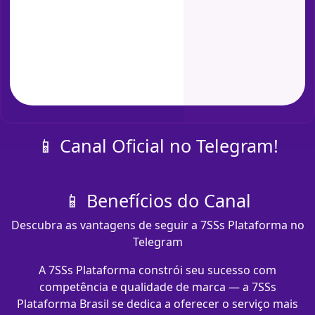
📱 Canal Oficial no Telegram!
📱 Benefícios do Canal
Descubra as vantagens de seguir a 7SSs Plataforma no
Telegram
A 7SSs Plataforma constrói seu sucesso com
competência e qualidade de marca — a 7SSs
Plataforma Brasil se dedica a oferecer o serviço mais