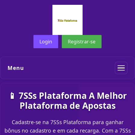
Login
Registrar-se
Menu
📱 7SSs Plataforma A Melhor
Plataforma de Apostas
Cadastre-se na 7SSs Plataforma para ganhar
bônus no cadastro e em cada recarga. Com a 7SSs