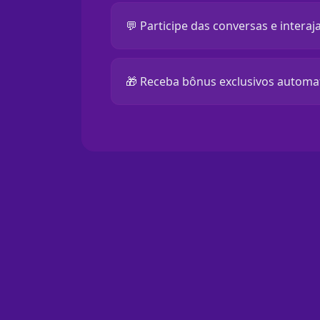
💬 Participe das conversas e interaj
🎁 Receba bônus exclusivos autom