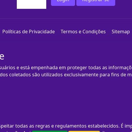
Políticas de Privacidade
Termos e Condições
Sitemap
de
usuários e está empenhada em proteger todas as informaçõ
os coletados são utilizados exclusivamente para fins de m
itar todas as regras e regulamentos estabelecidos. É imp