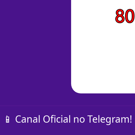
📱 Canal Oficial no Telegram!