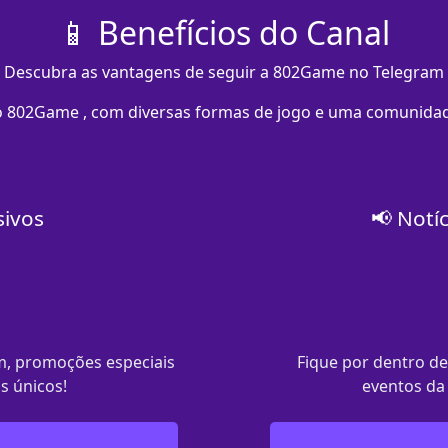
📱 Benefícios do Canal
Descubra as vantagens de seguir a 802Game no Telegram
 802Game , com diversas formas de jogo e uma comunidade
sivos
📢 Notí
m, promoções especiais
Fique por dentro d
s únicos!
eventos da