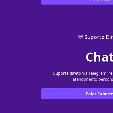
💬 Suporte Di
Cha
Suporte direto via Telegram, r
atendimento persona
Falar Suport