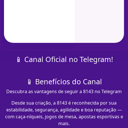
📱 Canal Oficial no Telegram!
📱 Benefícios do Canal
Descubra as vantagens de seguir a 8143 no Telegram
Desde sua criação, a 8143 é reconhecida por sua
estabilidade, segurança, agilidade e boa reputação —
com caça-níqueis, jogos de mesa, apostas esportivas e
mais.