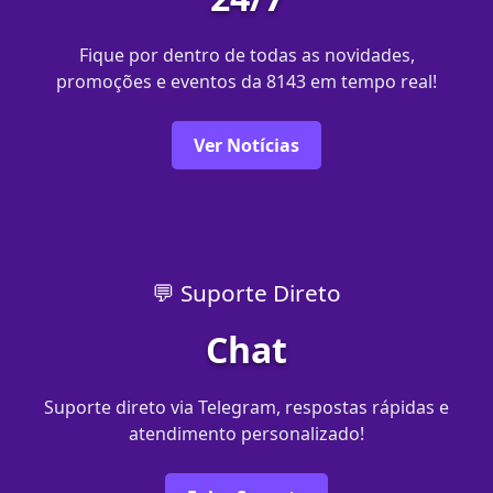
Fique por dentro de todas as novidades,
promoções e eventos da 8143 em tempo real!
Ver Notícias
💬 Suporte Direto
Chat
Suporte direto via Telegram, respostas rápidas e
atendimento personalizado!