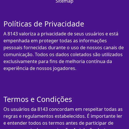
Sitemap
Políticas de Privacidade
A 8143 valoriza a privacidade de seus usuários e está
empenhada em proteger todas as informações
pessoais fornecidas durante o uso de nossos canais de
comunicação. Todos os dados coletados são utilizados
exclusivamente para fins de melhoria contínua da
experiência de nossos jogadores.
Termos e Condições
Os usuários da 8143 concordam em respeitar todas as
regras e regulamentos estabelecidos. É importante ler
e entender todos os termos antes de participar de