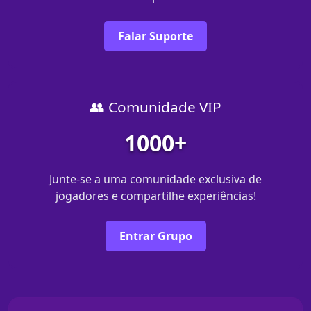
Falar Suporte
👥 Comunidade VIP
1000+
Junte-se a uma comunidade exclusiva de
jogadores e compartilhe experiências!
Entrar Grupo