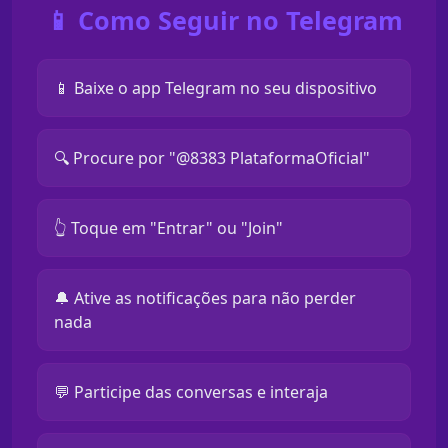
📱 Como Seguir no Telegram
📱 Baixe o app Telegram no seu dispositivo
🔍 Procure por "@8383 PlataformaOficial"
👆 Toque em "Entrar" ou "Join"
🔔 Ative as notificações para não perder
nada
💬 Participe das conversas e interaja