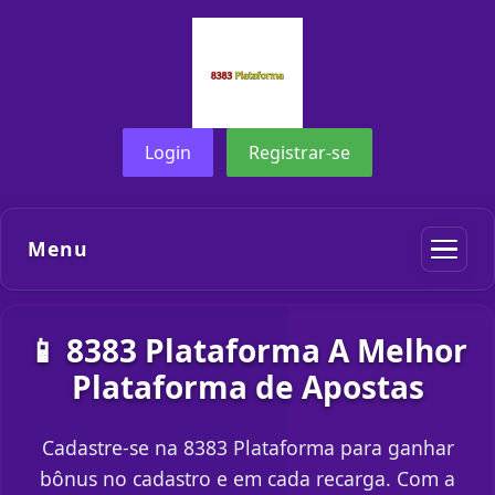
Login
Registrar-se
Menu
📱 8383 Plataforma A Melhor
Plataforma de Apostas
Cadastre-se na 8383 Plataforma para ganhar
bônus no cadastro e em cada recarga. Com a