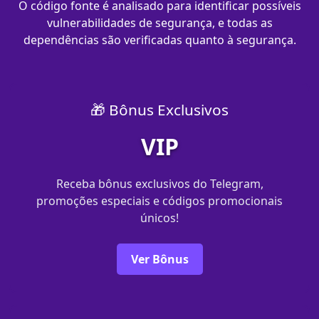
O código fonte é analisado para identificar possíveis
vulnerabilidades de segurança, e todas as
dependências são verificadas quanto à segurança.
🎁 Bônus Exclusivos
VIP
Receba bônus exclusivos do Telegram,
promoções especiais e códigos promocionais
únicos!
Ver Bônus