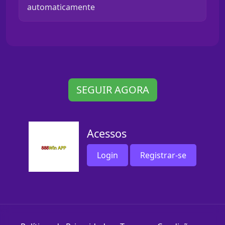
automaticamente
SEGUIR AGORA
Acessos
Login
Registrar-se