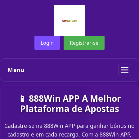
Login
Registrar-se
Menu
📱 888Win APP A Melhor
Plataforma de Apostas
Cadastre-se na 888Win APP para ganhar bônus no
cadastro e em cada recarga. Com a 888Win APP,