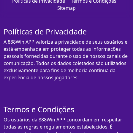
Políticas de Privacidade
Termos e Condições
Sitemap
Políticas de Privacidade
A 888Win APP valoriza a privacidade de seus usuários e
está empenhada em proteger todas as informações
pessoais fornecidas durante o uso de nossos canais de
comunicação. Todos os dados coletados são utilizados
exclusivamente para fins de melhoria contínua da
experiência de nossos jogadores.
Termos e Condições
Os usuários da 888Win APP concordam em respeitar
todas as regras e regulamentos estabelecidos. É