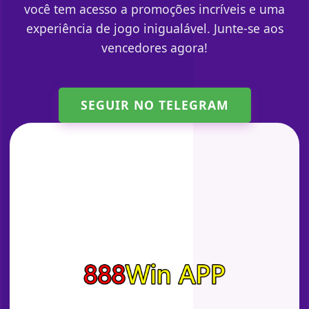
você tem acesso a promoções incríveis e uma
experiência de jogo inigualável. Junte-se aos
vencedores agora!
SEGUIR NO TELEGRAM