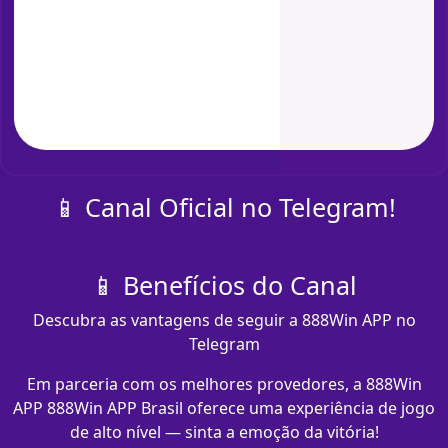
📱 Canal Oficial no Telegram!
📱 Benefícios do Canal
Descubra as vantagens de seguir a 888Win APP no
Telegram
Em parceria com os melhores provedores, a 888Win
APP 888Win APP Brasil oferece uma experiência de jogo
de alto nível — sinta a emoção da vitória!