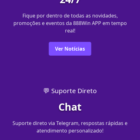
Fique por dentro de todas as novidades,
promoções e eventos da 888Win APP em tempo
real!
Ver Notícias
💬 Suporte Direto
Chat
Suporte direto via Telegram, respostas rápidas e
atendimento personalizado!