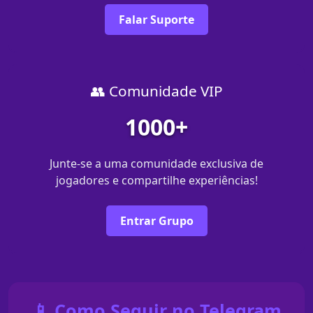
Falar Suporte
👥 Comunidade VIP
1000+
Junte-se a uma comunidade exclusiva de
jogadores e compartilhe experiências!
Entrar Grupo
📱 Como Seguir no Telegram