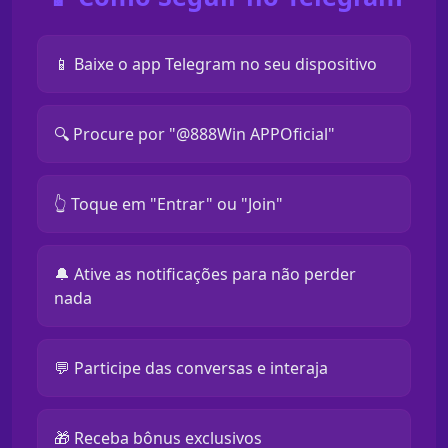
📱 Baixe o app Telegram no seu dispositivo
🔍 Procure por "@888Win APPOficial"
👆 Toque em "Entrar" ou "Join"
🔔 Ative as notificações para não perder
nada
💬 Participe das conversas e interaja
🎁 Receba bônus exclusivos