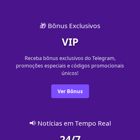
🎁 Bônus Exclusivos
VIP
Receba bônus exclusivos do Telegram,
promoções especiais e códigos promocionais
únicos!
Ver Bônus
📢 Notícias em Tempo Real
24/7