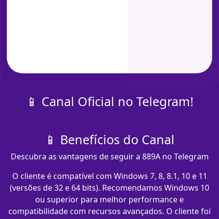
📱 Canal Oficial no Telegram!
📱 Benefícios do Canal
Descubra as vantagens de seguir a 889A no Telegram
O cliente é compatível com Windows 7, 8, 8.1, 10 e 11
(versões de 32 e 64 bits). Recomendamos Windows 10
ou superior para melhor performance e
compatibilidade com recursos avançados. O cliente foi