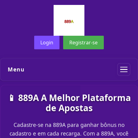
Login
Registrar-se
Menu
📱 889A A Melhor Plataforma
de Apostas
Cadastre-se na 889A para ganhar bônus no
cadastro e em cada recarga. Com a 889A, você