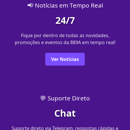
📢 Notícias em Tempo Real
24/7
Fique por dentro de todas as novidades,
promoções e eventos da 889A em tempo real!
Ver Notícias
💬 Suporte Direto
Chat
Suporte direto via Telegram, respostas rápidas e