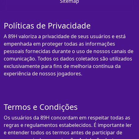
Sitemap
Políticas de Privacidade
A 89H valoriza a privacidade de seus usuários e está
empenhada em proteger todas as informações
pessoais fornecidas durante o uso de nossos canais de
comunicação. Todos os dados coletados são utilizados
exclusivamente para fins de melhoria contínua da
experiência de nossos jogadores.
Termos e Condições
Os usuários da 89H concordam em respeitar todas as
regras e regulamentos estabelecidos. É importante ler
e entender todos os termos antes de participar de