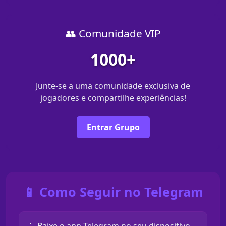
👥 Comunidade VIP
1000+
Junte-se a uma comunidade exclusiva de
jogadores e compartilhe experiências!
Entrar Grupo
📱 Como Seguir no Telegram