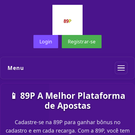
Login
Registrar-se
Menu
📱 89P A Melhor Plataforma
de Apostas
Cadastre-se na 89P para ganhar bônus no
cadastro e em cada recarga. Com a 89P, você tem