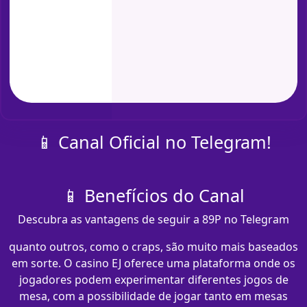
📱 Canal Oficial no Telegram!
📱 Benefícios do Canal
Descubra as vantagens de seguir a 89P no Telegram
quanto outros, como o craps, são muito mais baseados
em sorte. O casino EJ oferece uma plataforma onde os
jogadores podem experimentar diferentes jogos de
mesa, com a possibilidade de jogar tanto em mesas