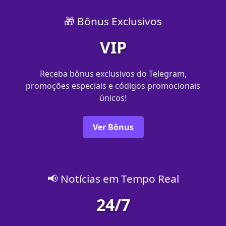
🎁 Bônus Exclusivos
VIP
Receba bônus exclusivos do Telegram,
promoções especiais e códigos promocionais
únicos!
Ver Bônus
📢 Notícias em Tempo Real
24/7