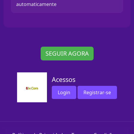
automaticamente
SEGUIR AGORA
Acessos
Login
Registrar-se