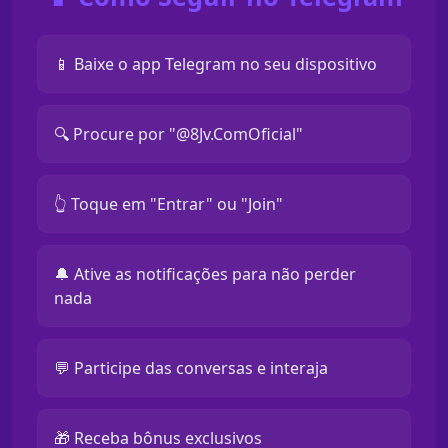
📱 Baixe o app Telegram no seu dispositivo
🔍 Procure por "@8Jv.ComOficial"
👆 Toque em "Entrar" ou "Join"
🔔 Ative as notificações para não perder
nada
💬 Participe das conversas e interaja
🎁 Receba bônus exclusivos