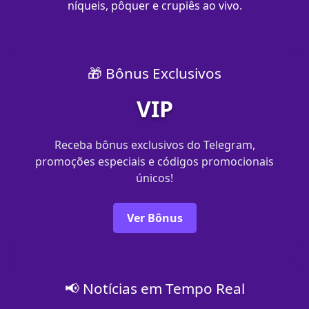
níqueis, pôquer e crupiês ao vivo.
🎁 Bônus Exclusivos
VIP
Receba bônus exclusivos do Telegram,
promoções especiais e códigos promocionais
únicos!
Ver Bônus
📢 Notícias em Tempo Real