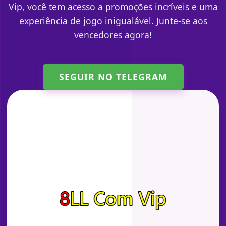
Vip, você tem acesso a promoções incríveis e uma
experiência de jogo inigualável. Junte-se aos
vencedores agora!
SEGUIR NO TELEGRAM