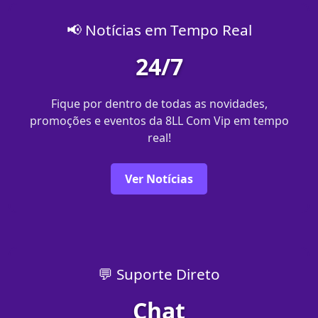
📢 Notícias em Tempo Real
24/7
Fique por dentro de todas as novidades,
promoções e eventos da 8LL Com Vip em tempo
real!
Ver Notícias
💬 Suporte Direto
Chat