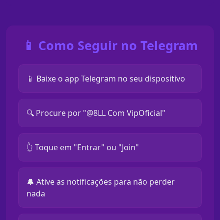
📱 Como Seguir no Telegram
📱 Baixe o app Telegram no seu dispositivo
🔍 Procure por "@8LL Com VipOficial"
👆 Toque em "Entrar" ou "Join"
🔔 Ative as notificações para não perder
nada