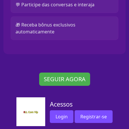
💬 Participe das conversas e interaja
🎁 Receba bônus exclusivos
automaticamente
SEGUIR AGORA
Acessos
Login
Registrar-se