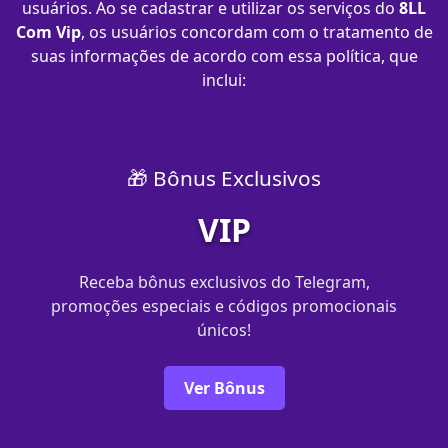
usuários. Ao se cadastrar e utilizar os serviços do
8LL
Com Vip
, os usuários concordam com o tratamento de
suas informações de acordo com essa política, que
inclui:
🎁 Bônus Exclusivos
VIP
Receba bônus exclusivos do Telegram,
promoções especiais e códigos promocionais
únicos!
Ver Bônus