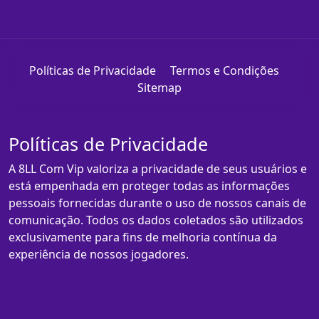
Políticas de Privacidade
Termos e Condições
Sitemap
Políticas de Privacidade
A 8LL Com Vip valoriza a privacidade de seus usuários e
está empenhada em proteger todas as informações
pessoais fornecidas durante o uso de nossos canais de
comunicação. Todos os dados coletados são utilizados
exclusivamente para fins de melhoria contínua da
experiência de nossos jogadores.