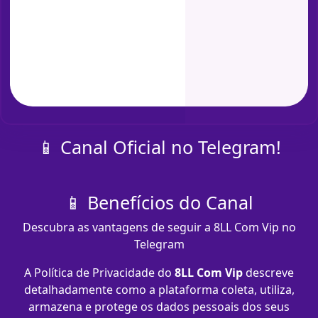
📱 Canal Oficial no Telegram!
📱 Benefícios do Canal
Descubra as vantagens de seguir a 8LL Com Vip no
Telegram
A Política de Privacidade do
8LL Com Vip
descreve
detalhadamente como a plataforma coleta, utiliza,
armazena e protege os dados pessoais dos seus