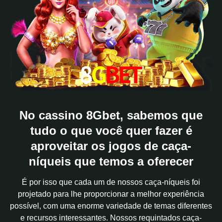
No cassino 8Gbet, sabemos que
tudo o que você quer fazer é
aproveitar os jogos de caça-
níqueis que temos a oferecer
É por isso que cada um de nossos caça-níqueis foi
projetado para lhe proporcionar a melhor experiência
possível, com uma enorme variedade de temas diferentes
e recursos interessantes. Nossos requintados caça-