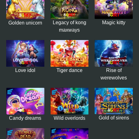
Legacy of kong
Magic kitty
Golden unicorn
maxways
Tiger dance
Love idol
Rise of
werewolves
Gold of sirens
Wild overlords
Candy dreams