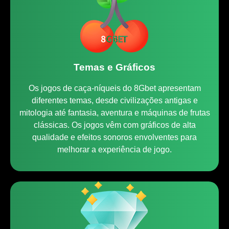
Temas e Gráficos
Os jogos de caça-níqueis do 8Gbet apresentam
diferentes temas, desde civilizações antigas e
mitologia até fantasia, aventura e máquinas de frutas
clássicas. Os jogos vêm com gráficos de alta
qualidade e efeitos sonoros envolventes para
melhorar a experiência de jogo.