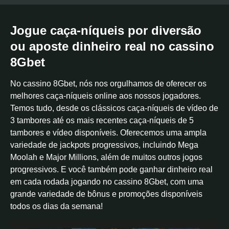
Jogue caça-níqueis por diversão
ou aposte dinheiro real no cassino
8Gbet
No cassino 8Gbet, nós nos orgulhamos de oferecer os
melhores caça-níqueis online aos nossos jogadores.
Temos tudo, desde os clássicos caça-níqueis de vídeo de
3 tambores até os mais recentes caça-níqueis de 5
tambores e vídeo disponíveis. Oferecemos uma ampla
variedade de jackpots progressivos, incluindo Mega
Moolah e Major Millions, além de muitos outros jogos
progressivos. E você também pode ganhar dinheiro real
em cada rodada jogando no cassino 8Gbet, com uma
grande variedade de bônus e promoções disponíveis
todos os dias da semana!