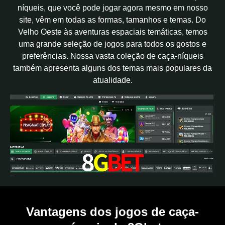
níqueis, que você pode jogar agora mesmo em nosso
site, vêm em todas as formas, tamanhos e temas. Do
Velho Oeste às aventuras espaciais temáticas, temos
uma grande seleção de jogos para todos os gostos e
preferências. Nossa vasta coleção de caça-níqueis
também apresenta alguns dos temas mais populares da
atualidade.
Vantagens dos jogos de caça-