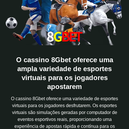
O cassino 8Gbet oferece uma
ampla variedade de esportes
virtuais para os jogadores
apostarem
O cassino 8Gbet oferece uma variedade de esportes
virtuais para os jogadores desfrutarem. Os esportes
virtuais são simulações geradas por computador de
eventos esportivos reais, proporcionando uma
experiência de apostas rápida e contínua para os