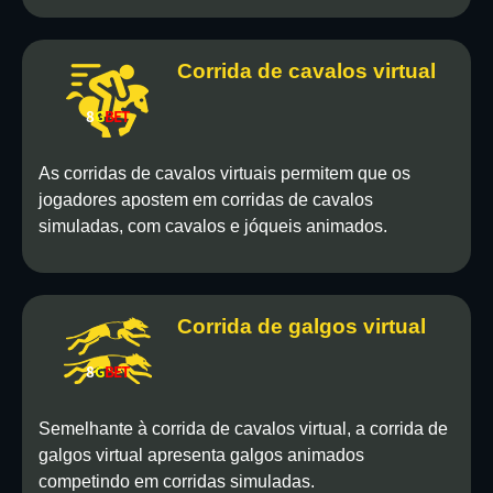
Corrida de cavalos virtual
As corridas de cavalos virtuais permitem que os
jogadores apostem em corridas de cavalos
simuladas, com cavalos e jóqueis animados.
Corrida de galgos virtual
Semelhante à corrida de cavalos virtual, a corrida de
galgos virtual apresenta galgos animados
competindo em corridas simuladas.