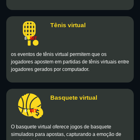
Tênis virtual
os eventos de tênis virtual permitem que os
jogadores apostem em partidas de tênis virtuais entre
jogadores gerados por computador.
Basquete virtual
O basquete virtual oferece jogos de basquete
simulados para apostas, capturando a emoção de