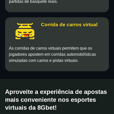
partidas de basquete reais.
Corrida de carros virtual
As corridas de carros virtuais permitem que os
jogadores apostem em corridas automobilísticas
simuladas com carros e pistas virtuais.
Aproveite a experiência de apostas
mais conveniente nos esportes
virtuais da 8Gbet!