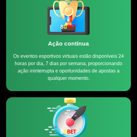
Ação contínua
Os eventos esportivos virtuais estão disponíveis 24
horas por dia, 7 dias por semana, proporcionando
ação ininterrupta e oportunidades de apostas a
qualquer momento.