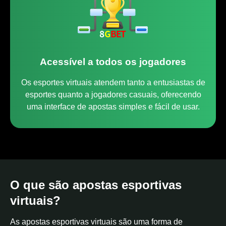
Acessível a todos os jogadores
Os esportes virtuais atendem tanto a entusiastas de
esportes quanto a jogadores casuais, oferecendo
uma interface de apostas simples e fácil de usar.
O que são apostas esportivas
virtuais?
As apostas esportivas virtuais são uma forma de