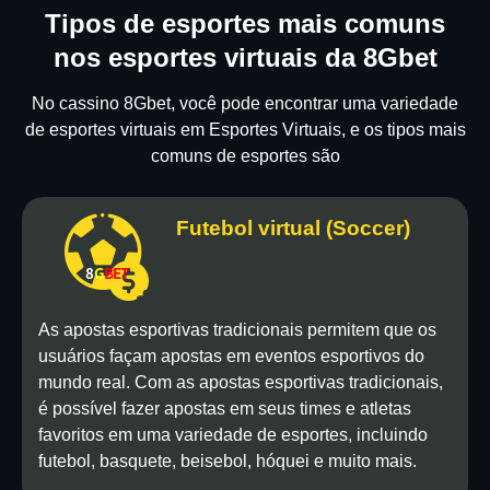
Tipos de esportes mais comuns
nos esportes virtuais da 8Gbet
No cassino 8Gbet, você pode encontrar uma variedade
de esportes virtuais em Esportes Virtuais, e os tipos mais
comuns de esportes são
Futebol virtual (Soccer)
As apostas esportivas tradicionais permitem que os
usuários façam apostas em eventos esportivos do
mundo real. Com as apostas esportivas tradicionais,
é possível fazer apostas em seus times e atletas
favoritos em uma variedade de esportes, incluindo
futebol, basquete, beisebol, hóquei e muito mais.