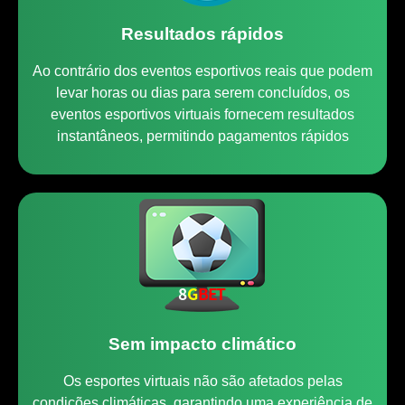
Resultados rápidos
Ao contrário dos eventos esportivos reais que podem
levar horas ou dias para serem concluídos, os
eventos esportivos virtuais fornecem resultados
instantâneos, permitindo pagamentos rápidos
Sem impacto climático
Os esportes virtuais não são afetados pelas
condições climáticas, garantindo uma experiência de