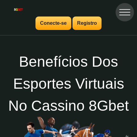
Conecte-se
Registro
Benefícios Dos
Esportes Virtuais
No Cassino 8Gbet